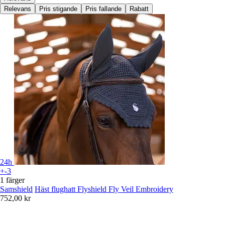
Relevans
Pris stigande
Pris fallande
Rabatt
24h
+-3
1 färger
Samshield
Häst flughatt Flyshield Fly Veil Embroidery
752,00 kr