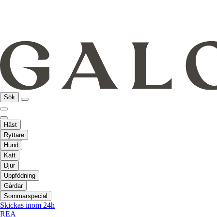
Sök
Häst
Ryttare
Hund
Katt
Djur
Uppfödning
Gårdar
Sommarspecial
Skickas inom 24h
REA