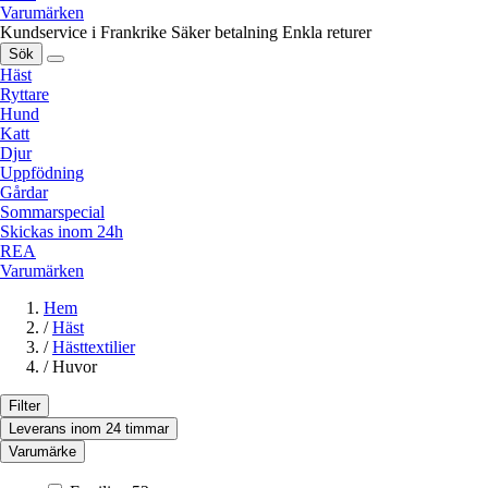
Varumärken
Kundservice i Frankrike
Säker betalning
Enkla returer
Sök
Häst
Ryttare
Hund
Katt
Djur
Uppfödning
Gårdar
Sommarspecial
Skickas inom 24h
REA
Varumärken
Hem
/
Häst
/
Hästtextilier
/
Huvor
Filter
Leverans inom 24 timmar
Varumärke