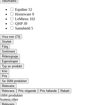
Varumärke
Equiline
52
Horseware
9
LeMieux
102
QHP
39
Samshield
5
Visa mer
(73)
Storlek
Färg
Sortiment
Åldersgrupp
Egenskaper
Typ av produkt
Kön
Pris
Se 1684 produkter
Relevans
Relevans
Pris stigande
Pris fallande
Rabatt
1684 produkter
Sortera efter
Relevans