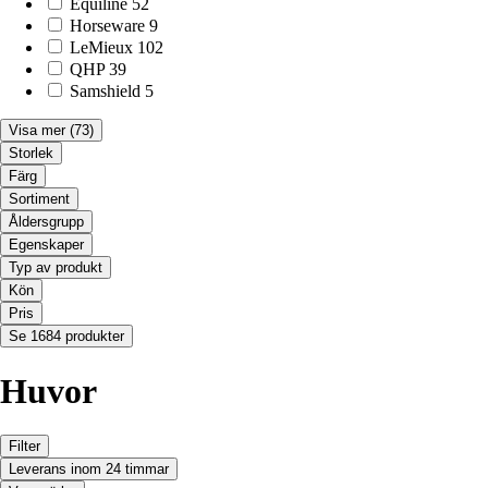
Equiline
52
Horseware
9
LeMieux
102
QHP
39
Samshield
5
Visa mer
(73)
Storlek
Färg
Sortiment
Åldersgrupp
Egenskaper
Typ av produkt
Kön
Pris
Se 1684 produkter
Huvor
Filter
Leverans inom 24 timmar