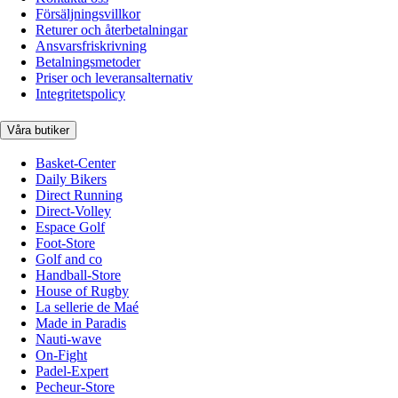
Försäljningsvillkor
Returer och återbetalningar
Ansvarsfriskrivning
Betalningsmetoder
Priser och leveransalternativ
Integritetspolicy
Våra butiker
Basket-Center
Daily Bikers
Direct Running
Direct-Volley
Espace Golf
Foot-Store
Golf and co
Handball-Store
House of Rugby
La sellerie de Maé
Made in Paradis
Nauti-wave
On-Fight
Padel-Expert
Pecheur-Store