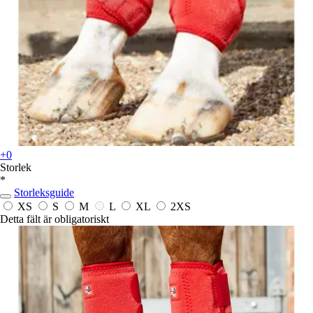
+0
Storlek
*
Storleksguide
XS
S
M
L
XL
2XS
Detta fält är obligatoriskt