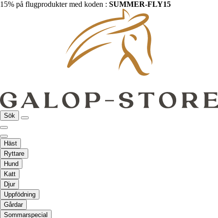
15% på flugprodukter med koden :
SUMMER-FLY15
Sök
Häst
Ryttare
Hund
Katt
Djur
Uppfödning
Gårdar
Sommarspecial