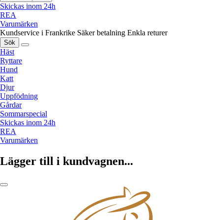
Skickas inom 24h
REA
Varumärken
Kundservice i Frankrike
Säker betalning
Enkla returer
Sök
Häst
Ryttare
Hund
Katt
Djur
Uppfödning
Gårdar
Sommarspecial
Skickas inom 24h
REA
Varumärken
Lägger till i kundvagnen...