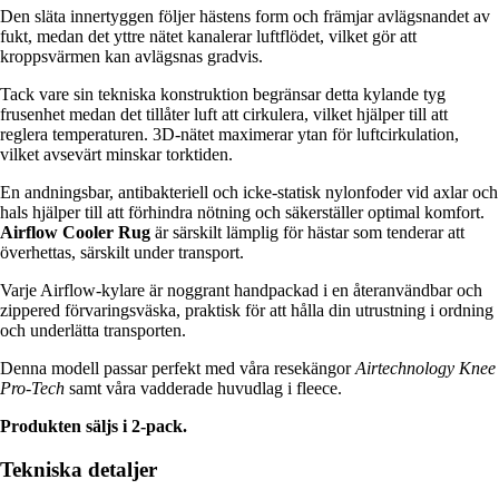
Den släta innertyggen följer hästens form och främjar avlägsnandet av
fukt, medan det yttre nätet kanalerar luftflödet, vilket gör att
kroppsvärmen kan avlägsnas gradvis.
Tack vare sin tekniska konstruktion begränsar detta kylande tyg
frusenhet medan det tillåter luft att cirkulera, vilket hjälper till att
reglera temperaturen. 3D-nätet maximerar ytan för luftcirkulation,
vilket avsevärt minskar torktiden.
En andningsbar, antibakteriell och icke-statisk nylonfoder vid axlar och
hals hjälper till att förhindra nötning och säkerställer optimal komfort.
Airflow Cooler Rug
är särskilt lämplig för hästar som tenderar att
överhettas, särskilt under transport.
Varje Airflow-kylare är noggrant handpackad i en återanvändbar och
zippered förvaringsväska, praktisk för att hålla din utrustning i ordning
och underlätta transporten.
Denna modell passar perfekt med våra resekängor
Airtechnology Knee
Pro-Tech
samt våra vadderade huvudlag i fleece.
Produkten säljs i 2-pack.
Tekniska detaljer