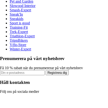
Pet and Garden
Slowood Interior
Smash-Expert
Sneak'In
Sneakids
Sport is good
Training-Fit
Trek-Expert
Triathlon-Expert
TripnBikers
Vélo-Store
Winter-Expert
Prenumerera på vårt nyhetsbrev
Få 10 % rabatt när du prenumererar på vårt nyhetsbrev
Registrera dig
Håll kontakten
Följ oss på sociala medier