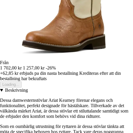
Från
1 702,00 kr
1 257,00 kr
-26%
+62,85 kr
erbjuds pa din nasta bestallning
Krediteras efter att din
bestallning har bekraftats
Loading...
Beskrivning
Dessa damwesternstövlar Ariat Kearney förenar elegans och
funktionalitet, perfekt designade för hästälskare. Tillverkade av det
välkända märket Ariat, är dessa stövlar ett stiluttalande samtidigt som
de erbjuder den komfort som behövs vid dina ridturer.
Som en oumbärlig utrustning för ryttaren är dessa stövlar tänkta att
möta de specifika behoven hos ryttare. Tack vare deras noggranna