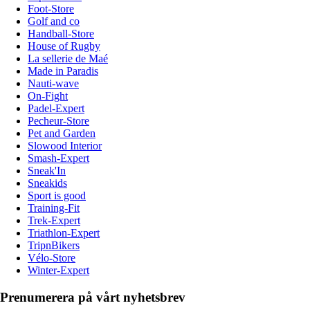
Foot-Store
Golf and co
Handball-Store
House of Rugby
La sellerie de Maé
Made in Paradis
Nauti-wave
On-Fight
Padel-Expert
Pecheur-Store
Pet and Garden
Slowood Interior
Smash-Expert
Sneak'In
Sneakids
Sport is good
Training-Fit
Trek-Expert
Triathlon-Expert
TripnBikers
Vélo-Store
Winter-Expert
Prenumerera på vårt nyhetsbrev