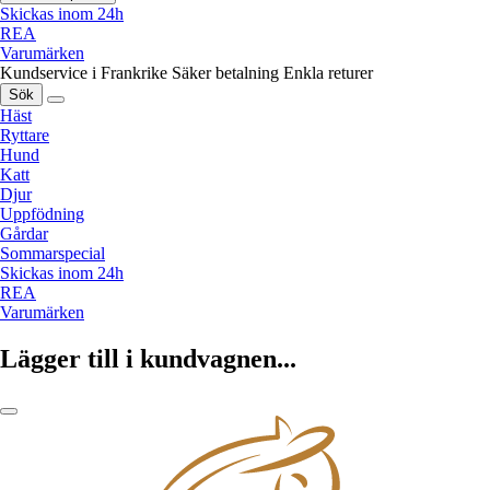
Skickas inom 24h
REA
Varumärken
Kundservice i Frankrike
Säker betalning
Enkla returer
Sök
Häst
Ryttare
Hund
Katt
Djur
Uppfödning
Gårdar
Sommarspecial
Skickas inom 24h
REA
Varumärken
Lägger till i kundvagnen...