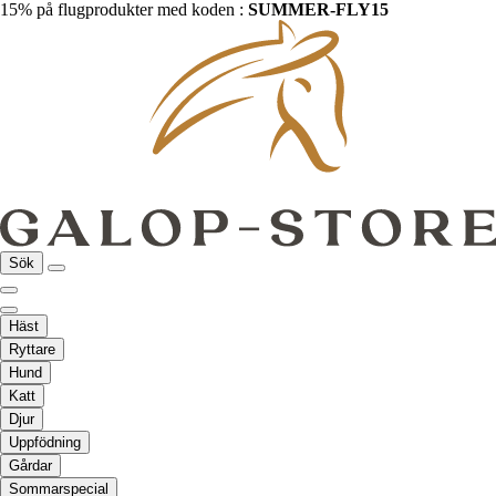
15% på flugprodukter med koden :
SUMMER-FLY15
Sök
Häst
Ryttare
Hund
Katt
Djur
Uppfödning
Gårdar
Sommarspecial