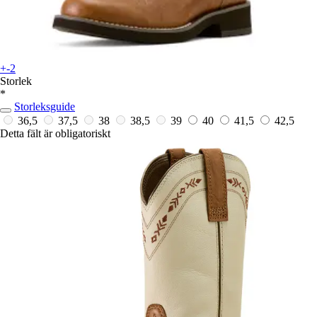
+-2
Storlek
*
Storleksguide
36,5
37,5
38
38,5
39
40
41,5
42,5
Detta fält är obligatoriskt