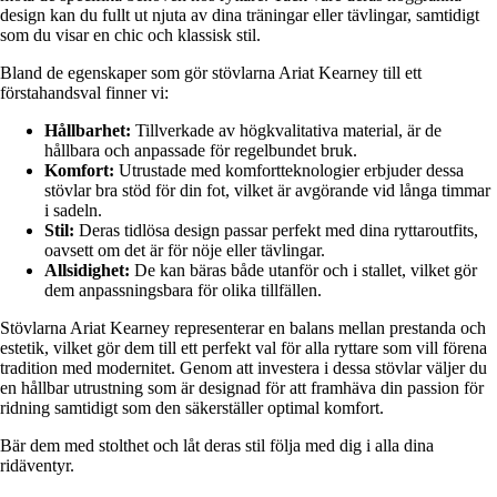
design kan du fullt ut njuta av dina träningar eller tävlingar, samtidigt
som du visar en chic och klassisk stil.
Bland de egenskaper som gör stövlarna Ariat Kearney till ett
förstahandsval finner vi:
Hållbarhet:
Tillverkade av högkvalitativa material, är de
hållbara och anpassade för regelbundet bruk.
Komfort:
Utrustade med komfortteknologier erbjuder dessa
stövlar bra stöd för din fot, vilket är avgörande vid långa timmar
i sadeln.
Stil:
Deras tidlösa design passar perfekt med dina ryttaroutfits,
oavsett om det är för nöje eller tävlingar.
Allsidighet:
De kan bäras både utanför och i stallet, vilket gör
dem anpassningsbara för olika tillfällen.
Stövlarna Ariat Kearney representerar en balans mellan prestanda och
estetik, vilket gör dem till ett perfekt val för alla ryttare som vill förena
tradition med modernitet. Genom att investera i dessa stövlar väljer du
en hållbar utrustning som är designad för att framhäva din passion för
ridning samtidigt som den säkerställer optimal komfort.
Bär dem med stolthet och låt deras stil följa med dig i alla dina
ridäventyr.