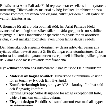
Ridstövlarna Ariat Palisade Field representerar excellens inom ryttarens
utrustning. Tillverkade av material av hög kvalitet, kombinerar dessa
stövlar komfort, prestanda och elegans, vilket gör dem till ett självklart
val för ridentusiaster.
Utformade för att erbjuda optimalt stöd, har Ariat Palisade Field
avancerad teknologi som säkerställer utmärkt grepp och stor stabilitet i
stigbygeln. Deras innersulor är speciellt designade för att absorbera
stötar, vilket minskar tröttheten, även under långa dagar i sadeln.
Den klassiska och eleganta designen av dessa ridstövlar passar alla
ryttares stilar, oavsett om det är för tävlingar eller utomhusturer. Deras
robusta konstruktion garanterar en exceptionell hållbarhet, vilket gör att
de klarar av de mest krävande förhållandena.
Nyckelfunktionerna hos ridstövlarna Ariat Palisade Field inkluderar:
Material av högsta kvalitet:
Tillverkade av premium koskinn
för en touch av lyx och lång livslängd.
Komfortteknologi:
Integrering av ATS-teknologi för ökat stöd
och långvarig komfort.
Optimal grepp:
Sulor designade för att ge exceptionellt fäste,
både på marken och i stigbyglarna.
Elegant design:
En tidlös stil som harmoniserar med alla typer
av ridutrustning.