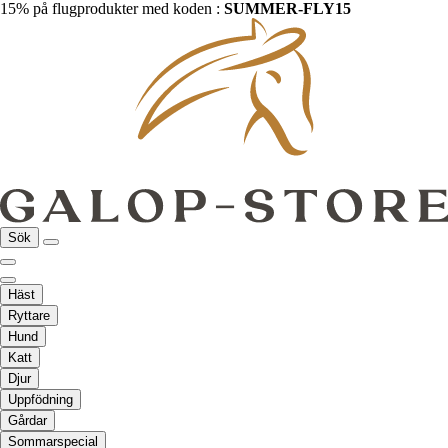
15% på flugprodukter med koden :
SUMMER-FLY15
Sök
Häst
Ryttare
Hund
Katt
Djur
Uppfödning
Gårdar
Sommarspecial