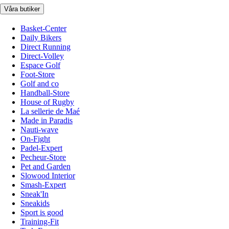
Våra butiker
Basket-Center
Daily Bikers
Direct Running
Direct-Volley
Espace Golf
Foot-Store
Golf and co
Handball-Store
House of Rugby
La sellerie de Maé
Made in Paradis
Nauti-wave
On-Fight
Padel-Expert
Pecheur-Store
Pet and Garden
Slowood Interior
Smash-Expert
Sneak'In
Sneakids
Sport is good
Training-Fit