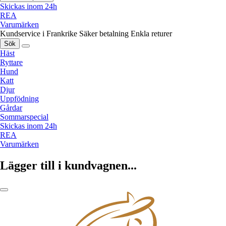
Skickas inom 24h
REA
Varumärken
Kundservice i Frankrike
Säker betalning
Enkla returer
Sök
Häst
Ryttare
Hund
Katt
Djur
Uppfödning
Gårdar
Sommarspecial
Skickas inom 24h
REA
Varumärken
Lägger till i kundvagnen...