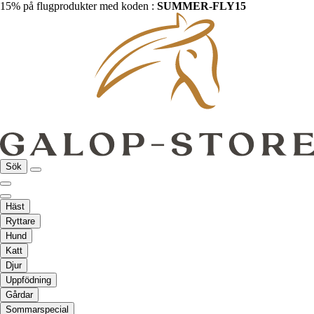
15% på flugprodukter med koden :
SUMMER-FLY15
Sök
Häst
Ryttare
Hund
Katt
Djur
Uppfödning
Gårdar
Sommarspecial