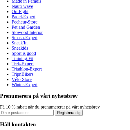
Made in Paradis
Nauti-wave
On-Fight
Padel-Expert
Pecheur-Store
Pet and Garden
Slowood Interior
Smash-Expert
Sneak'In
Sneakids
Sport is good
Training-Fit
Trek-Expert
Triathlon-Expert
TripnBikers
Vélo-Store
Winter-Expert
Prenumerera på vårt nyhetsbrev
Få 10 % rabatt när du prenumererar på vårt nyhetsbrev
Registrera dig
Håll kontakten