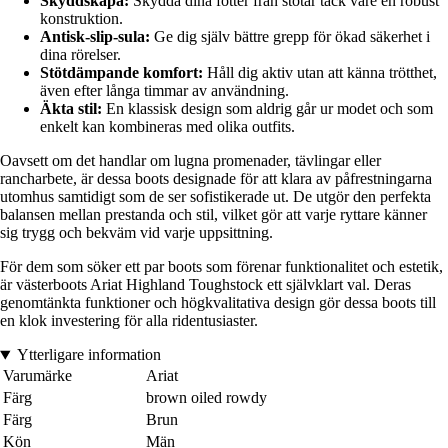
Skyddskåpa:
Skydda dina fötter från stötar tack vare en robust
konstruktion.
Antisk-slip-sula:
Ge dig själv bättre grepp för ökad säkerhet i
dina rörelser.
Stötdämpande komfort:
Håll dig aktiv utan att känna trötthet,
även efter långa timmar av användning.
Äkta stil:
En klassisk design som aldrig går ur modet och som
enkelt kan kombineras med olika outfits.
Oavsett om det handlar om lugna promenader, tävlingar eller
rancharbete, är dessa boots designade för att klara av påfrestningarna
utomhus samtidigt som de ser sofistikerade ut. De utgör den perfekta
balansen mellan prestanda och stil, vilket gör att varje ryttare känner
sig trygg och bekväm vid varje uppsittning.
För dem som söker ett par boots som förenar funktionalitet och estetik,
är västerboots Ariat Highland Toughstock ett självklart val. Deras
genomtänkta funktioner och högkvalitativa design gör dessa boots till
en klok investering för alla ridentusiaster.
Ytterligare information
Varumärke
Ariat
Färg
brown oiled rowdy
Färg
Brun
Kön
Män