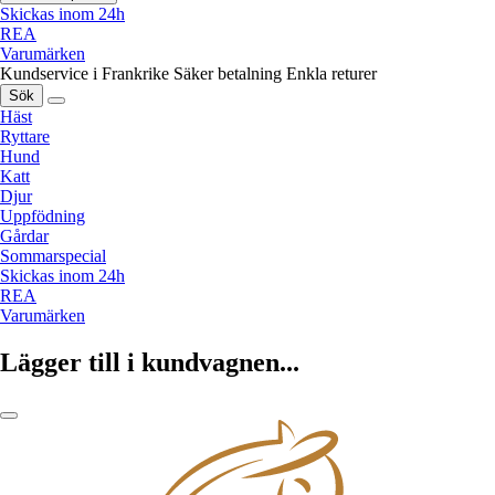
Skickas inom 24h
REA
Varumärken
Kundservice i Frankrike
Säker betalning
Enkla returer
Sök
Häst
Ryttare
Hund
Katt
Djur
Uppfödning
Gårdar
Sommarspecial
Skickas inom 24h
REA
Varumärken
Lägger till i kundvagnen...