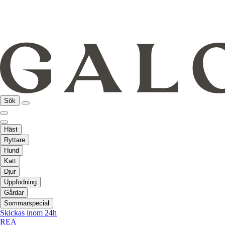
Sök
Häst
Ryttare
Hund
Katt
Djur
Uppfödning
Gårdar
Sommarspecial
Skickas inom 24h
REA