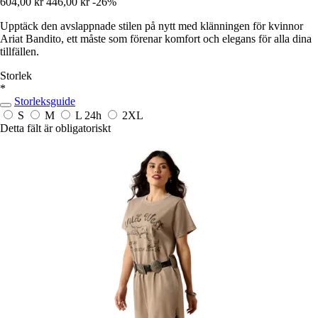
604,00 kr
446,00 kr
-26%
Upptäck den avslappnade stilen på nytt med klänningen för kvinnor
Ariat Bandito, ett måste som förenar komfort och elegans för alla dina
tillfällen.
Storlek
*
Storleksguide
S
M
L
24h
2XL
Detta fält är obligatoriskt