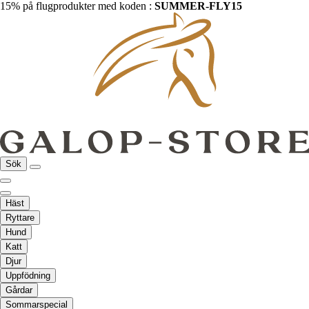
15% på flugprodukter med koden :
SUMMER-FLY15
Sök
Häst
Ryttare
Hund
Katt
Djur
Uppfödning
Gårdar
Sommarspecial