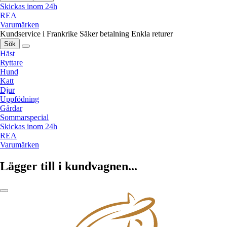
Skickas inom 24h
REA
Varumärken
Kundservice i Frankrike
Säker betalning
Enkla returer
Sök
Häst
Ryttare
Hund
Katt
Djur
Uppfödning
Gårdar
Sommarspecial
Skickas inom 24h
REA
Varumärken
Lägger till i kundvagnen...