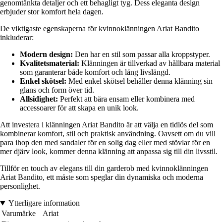
genomtänkta detaljer och ett behagligt tyg. Dess eleganta design
erbjuder stor komfort hela dagen.
De viktigaste egenskaperna för kvinnoklänningen Ariat Bandito
inkluderar:
Modern design:
Den har en stil som passar alla kroppstyper.
Kvalitetsmaterial:
Klänningen är tillverkad av hållbara material
som garanterar både komfort och lång livslängd.
Enkel skötsel:
Med enkel skötsel behåller denna klänning sin
glans och form över tid.
Allsidighet:
Perfekt att bära ensam eller kombinera med
accessoarer för att skapa en unik look.
Att investera i klänningen Ariat Bandito är att välja en tidlös del som
kombinerar komfort, stil och praktisk användning. Oavsett om du vill
para ihop den med sandaler för en solig dag eller med stövlar för en
mer djärv look, kommer denna klänning att anpassa sig till din livsstil.
Tillför en touch av elegans till din garderob med kvinnoklänningen
Ariat Bandito, ett måste som speglar din dynamiska och moderna
personlighet.
Ytterligare information
Varumärke
Ariat