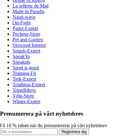
House of Rugby
La sellerie de Maé
Made in Paradis
Nauti-wave
On-Fight
Padel-Expert
Pecheur-Store
Pet and Garden
Slowood Interior
Smash-Expert
Sneak'In
Sneakids
Sport is good
Training-Fit
Trek-Expert
Triathlon-Expert
TripnBikers
Vélo-Store
Winter-Expert
Prenumerera på vårt nyhetsbrev
Få 10 % rabatt när du prenumererar på vårt nyhetsbrev
Registrera dig