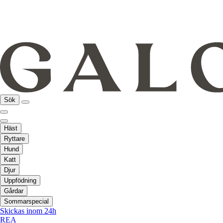
Sök
Häst
Ryttare
Hund
Katt
Djur
Uppfödning
Gårdar
Sommarspecial
Skickas inom 24h
REA