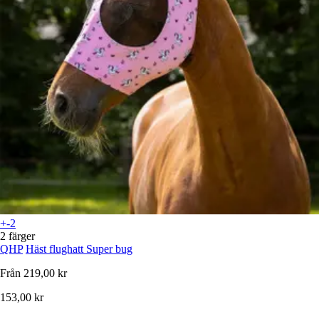
+-2
2 färger
QHP
Häst flughatt Super bug
Från
219,00 kr
153,00 kr