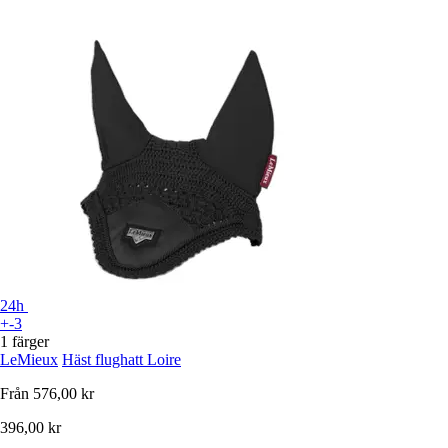
24h
+-3
1 färger
LeMieux
Häst flughatt Loire
Från
576,00 kr
396,00 kr