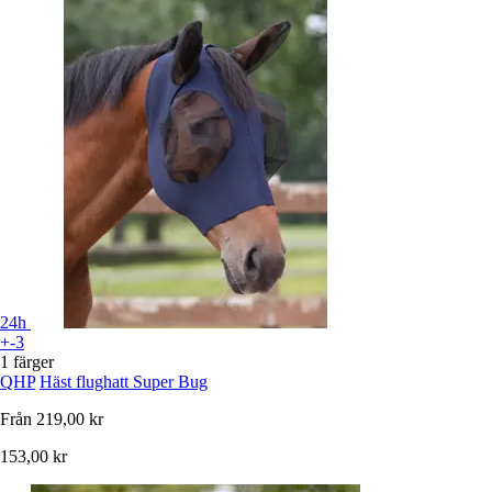
24h
+-3
1 färger
QHP
Häst flughatt Super Bug
Från
219,00 kr
153,00 kr