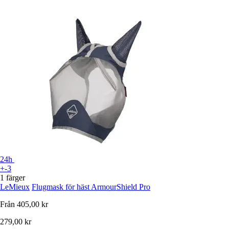
24h
+-3
1 färger
LeMieux
Flugmask för häst ArmourShield Pro
Från
405,00 kr
279,00 kr