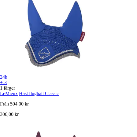
24h
+-3
1 färger
LeMieux
Häst flughatt Classic
Från
504,00 kr
306,00 kr