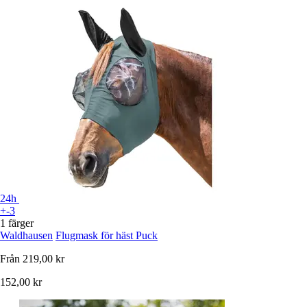
24h
+-3
1 färger
Waldhausen
Flugmask för häst Puck
Från
219,00 kr
152,00 kr