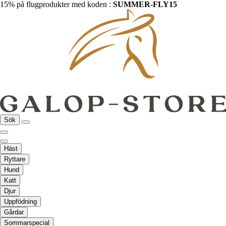
15% på flugprodukter med koden :
SUMMER-FLY15
Sök
Häst
Ryttare
Hund
Katt
Djur
Uppfödning
Gårdar
Sommarspecial