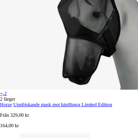
+-2
2 färger
Horze
Uppfriskande mask mot hästflugor Limited Edition
Från
329,00 kr
164,00 kr