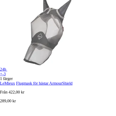
24h
+-3
1 färger
LeMieux
Flugmask för hästar ArmourShield
Från
422,00 kr
289,00 kr