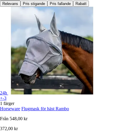
Relevans
Pris stigande
Pris fallande
Rabatt
24h
+-3
1 färger
Horseware
Flugmask för häst Rambo
Från
548,00 kr
372,00 kr