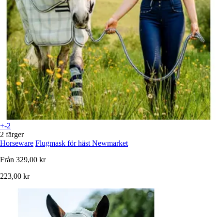
+-2
2 färger
Horseware
Flugmask för häst Newmarket
Från
329,00 kr
223,00 kr