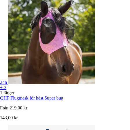
24h
+-3
1 färger
QHP
Flugmask för häst Super bug
Från
219,00 kr
143,00 kr