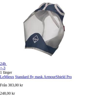
24h
+-3
1 färger
LeMieux
Standard fly mask ArmourShield Pro
Från
383,00 kr
248,00 kr