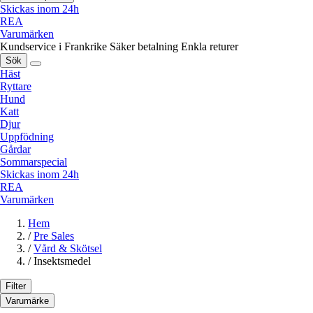
Skickas inom 24h
REA
Varumärken
Kundservice i Frankrike
Säker betalning
Enkla returer
Sök
Häst
Ryttare
Hund
Katt
Djur
Uppfödning
Gårdar
Sommarspecial
Skickas inom 24h
REA
Varumärken
Hem
/
Pre Sales
/
Vård & Skötsel
/
Insektsmedel
Filter
Varumärke