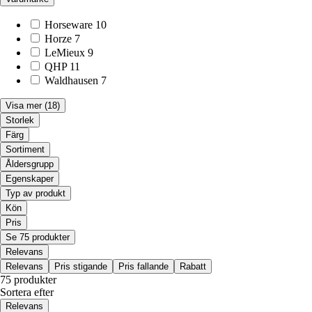
Horseware
10
Horze
7
LeMieux
9
QHP
11
Waldhausen
7
Visa mer
(18)
Storlek
Färg
Sortiment
Åldersgrupp
Egenskaper
Typ av produkt
Kön
Pris
Se 75 produkter
Relevans
Relevans
Pris stigande
Pris fallande
Rabatt
75 produkter
Sortera efter
Relevans