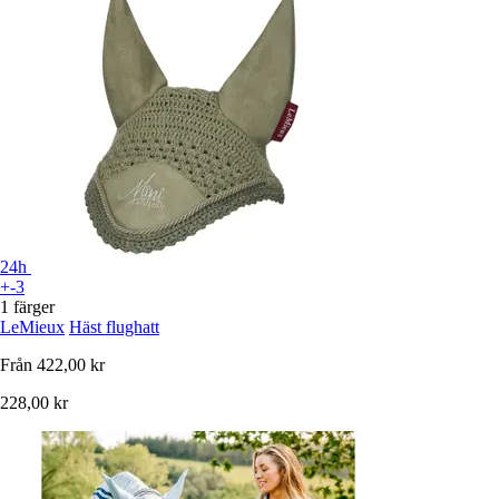
24h
+-3
1 färger
LeMieux
Häst flughatt
Från
422,00 kr
228,00 kr