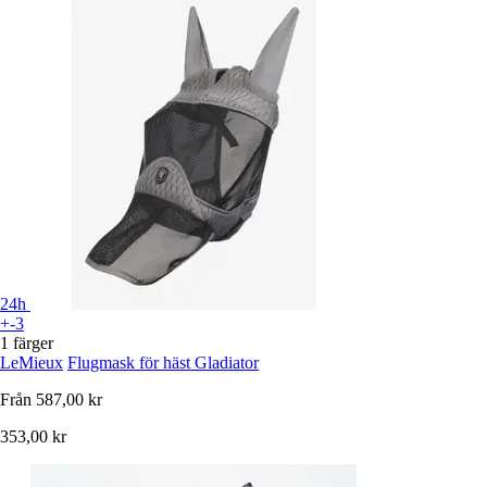
24h
+-3
1 färger
LeMieux
Flugmask för häst Gladiator
Från
587,00 kr
353,00 kr