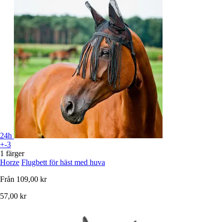
24h
+-3
1 färger
Horze
Flugbett för häst med huva
Från
109,00 kr
57,00 kr