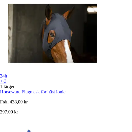
24h
+-3
1 färger
Horseware
Flugmask för häst Ionic
Från
438,00 kr
297,00 kr