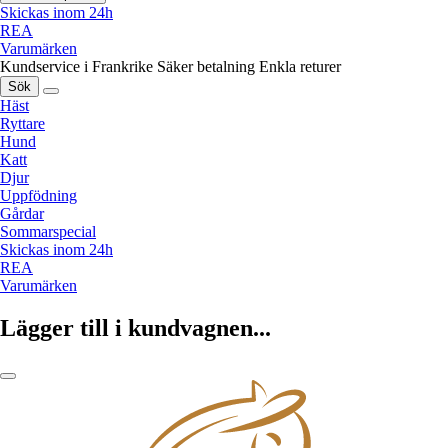
Skickas inom 24h
REA
Varumärken
Kundservice i Frankrike
Säker betalning
Enkla returer
Sök
Häst
Ryttare
Hund
Katt
Djur
Uppfödning
Gårdar
Sommarspecial
Skickas inom 24h
REA
Varumärken
Lägger till i kundvagnen...