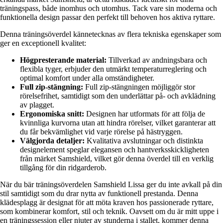
träningspass, både inomhus och utomhus. Tack vare sin moderna och
funktionella design passar den perfekt till behoven hos aktiva ryttare.
Denna träningsöverdel kännetecknas av flera tekniska egenskaper som
ger en exceptionell kvalitet:
Högpresterande material:
Tillverkad av andningsbara och
flexibla tyger, erbjuder den utmärkt temperaturreglering och
optimal komfort under alla omständigheter.
Full zip-stängning:
Full zip-stängningen möjliggör stor
rörelsefrihet, samtidigt som den underlättar på- och avklädning
av plagget.
Ergonomiska snitt:
Designen har utformats för att följa de
kvinnliga kurvorna utan att hindra rörelser, vilket garanterar att
du får bekvämlighet vid varje rörelse på hästryggen.
Välgjorda detaljer:
Kvalitativa avslutningar och distinkta
designelement speglar elegansen och hantverksskickligheten
från märket Samshield, vilket gör denna överdel till en verklig
tillgång för din ridgarderob.
När du bär träningsöverdelen Samshield Lissa ger du inte avkall på din
stil samtidigt som du drar nytta av funktionell prestanda. Denna
klädesplagg är designat för att möta kraven hos passionerade ryttare,
som kombinerar komfort, stil och teknik. Oavsett om du är mitt uppe i
en träningssession eller njuter av stunderna i stallet, kommer denna