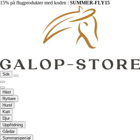
15% på flugprodukter med koden :
SUMMER-FLY15
Sök
Häst
Ryttare
Hund
Katt
Djur
Uppfödning
Gårdar
Sommarspecial