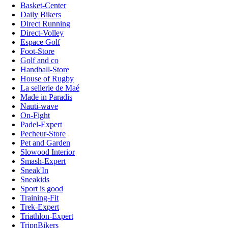
Basket-Center
Daily Bikers
Direct Running
Direct-Volley
Espace Golf
Foot-Store
Golf and co
Handball-Store
House of Rugby
La sellerie de Maé
Made in Paradis
Nauti-wave
On-Fight
Padel-Expert
Pecheur-Store
Pet and Garden
Slowood Interior
Smash-Expert
Sneak'In
Sneakids
Sport is good
Training-Fit
Trek-Expert
Triathlon-Expert
TripnBikers