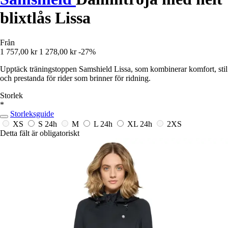
blixtlås Lissa
Från
1 757,00 kr
1 278,00 kr
-27%
Upptäck träningstoppen Samshield Lissa, som kombinerar komfort, stil
och prestanda för rider som brinner för ridning.
Storlek
*
Storleksguide
XS
S
24h
M
L
24h
XL
24h
2XS
Detta fält är obligatoriskt