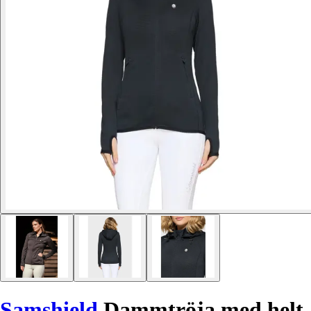
Samshield
Dammtröja med helt