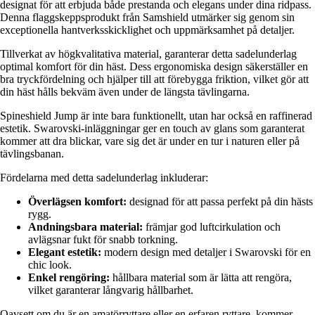
designat för att erbjuda både prestanda och elegans under dina ridpass.
Denna flaggskeppsprodukt från Samshield utmärker sig genom sin
exceptionella hantverksskicklighet och uppmärksamhet på detaljer.
Tillverkat av högkvalitativa material, garanterar detta sadelunderlag
optimal komfort för din häst. Dess ergonomiska design säkerställer en
bra tryckfördelning och hjälper till att förebygga friktion, vilket gör att
din häst hålls bekväm även under de längsta tävlingarna.
Spineshield Jump är inte bara funktionellt, utan har också en raffinerad
estetik. Swarovski-inläggningar ger en touch av glans som garanterat
kommer att dra blickar, vare sig det är under en tur i naturen eller på
tävlingsbanan.
Fördelarna med detta sadelunderlag inkluderar:
Överlägsen komfort:
designad för att passa perfekt på din hästs
rygg.
Andningsbara material:
främjar god luftcirkulation och
avlägsnar fukt för snabb torkning.
Elegant estetik:
modern design med detaljer i Swarovski för en
chic look.
Enkel rengöring:
hållbara material som är lätta att rengöra,
vilket garanterar långvarig hållbarhet.
Oavsett om du är en amatörryttare eller en erfaren ryttare, kommer