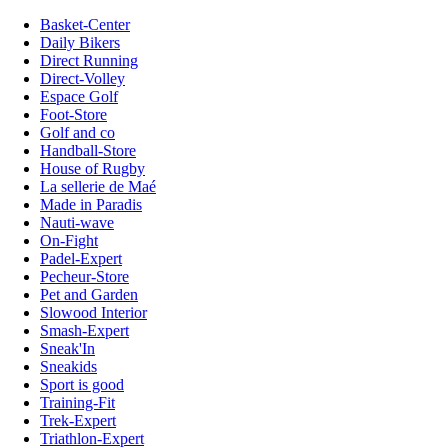
Basket-Center
Daily Bikers
Direct Running
Direct-Volley
Espace Golf
Foot-Store
Golf and co
Handball-Store
House of Rugby
La sellerie de Maé
Made in Paradis
Nauti-wave
On-Fight
Padel-Expert
Pecheur-Store
Pet and Garden
Slowood Interior
Smash-Expert
Sneak'In
Sneakids
Sport is good
Training-Fit
Trek-Expert
Triathlon-Expert