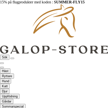
15% på flugprodukter med koden :
SUMMER-FLY15
Sök
Häst
Ryttare
Hund
Katt
Djur
Uppfödning
Gårdar
Sommarspecial