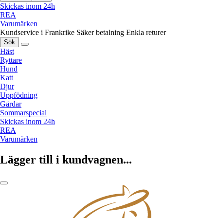
Skickas inom 24h
REA
Varumärken
Kundservice i Frankrike
Säker betalning
Enkla returer
Sök
Häst
Ryttare
Hund
Katt
Djur
Uppfödning
Gårdar
Sommarspecial
Skickas inom 24h
REA
Varumärken
Lägger till i kundvagnen...