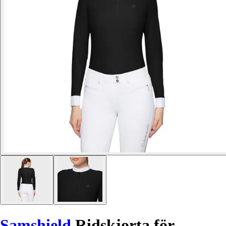
Samshield
Ridskjorta för