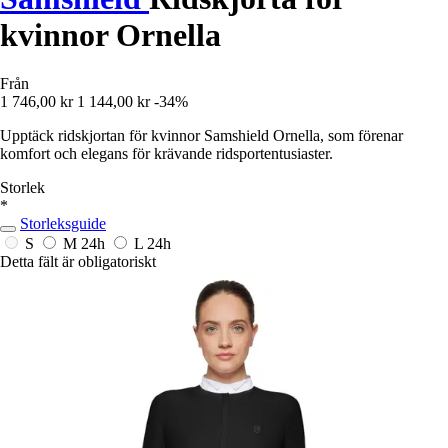
kvinnor Ornella
Från
1 746,00 kr
1 144,00 kr
-34%
Upptäck ridskjortan för kvinnor Samshield Ornella, som förenar
komfort och elegans för krävande ridsportentusiaster.
Storlek
*
Storleksguide
S
M
24h
L
24h
Detta fält är obligatoriskt