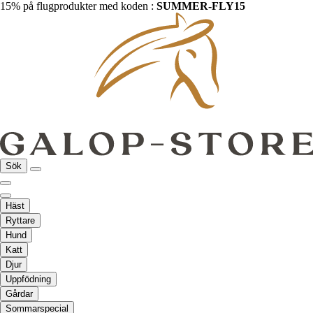
15% på flugprodukter med koden :
SUMMER-FLY15
Sök
Häst
Ryttare
Hund
Katt
Djur
Uppfödning
Gårdar
Sommarspecial