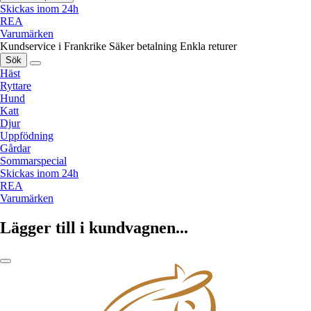
Skickas inom 24h
REA
Varumärken
Kundservice i Frankrike
Säker betalning
Enkla returer
Sök
Häst
Ryttare
Hund
Katt
Djur
Uppfödning
Gårdar
Sommarspecial
Skickas inom 24h
REA
Varumärken
Lägger till i kundvagnen...