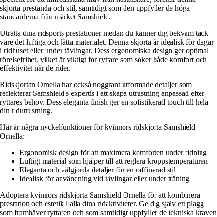
skjorta prestanda och stil, samtidigt som den uppfyller de höga
standarderna från märket Samshield.
Uträtta dina ridsports prestationer medan du känner dig bekväm tack
vare det luftiga och lätta materialet. Denna skjorta är idealisk för dagar
i ridhuset eller under tävlingar. Dess ergonomiska design ger optimal
rörelsefrihet, vilket är viktigt för ryttare som söker både komfort och
effektivitet när de rider.
Ridskjortan Ornella har också noggrant utformade detaljer som
reflekterar Samshield's expertis i att skapa utrustning anpassad efter
ryttares behov. Dess eleganta finish ger en sofistikerad touch till hela
din ridutrustning.
Här är några nyckelfunktioner för kvinnors ridskjorta Samshield
Ornella:
Ergonomisk design för att maximera komforten under ridning
Luftigt material som hjälper till att reglera kroppstemperaturen
Eleganta och välgjorda detaljer för en raffinerad stil
Idealisk för användning vid tävlingar eller under träning
Adoptera kvinnors ridskjorta Samshield Ornella för att kombinera
prestation och estetik i alla dina ridaktiviteter. Ge dig själv ett plagg
som framhäver ryttaren och som samtidigt uppfyller de tekniska kraven