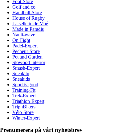
Foot-Store
Golf and co
Handball-Store
House of Rugby
La sellerie de Maé
Made in Paradis
Nauti-wave
On-Fight
Padel-Expert
Pecheur-Store
Pet and Garden
Slowood Interior
Smash-Expert
Sneak'In
Sneakids
Sport is good
Training-Fit
Trek-Expert
Triathlon-Expert
TripnBikers
Vélo-Store
Winter-Expert
Prenumerera på vårt nyhetsbrev