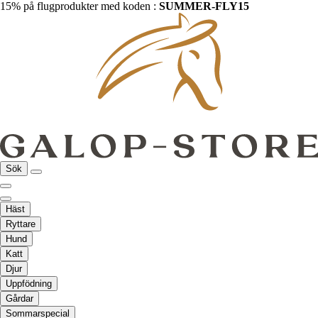
15% på flugprodukter med koden :
SUMMER-FLY15
Sök
Häst
Ryttare
Hund
Katt
Djur
Uppfödning
Gårdar
Sommarspecial