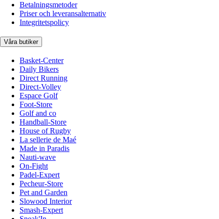
Betalningsmetoder
Priser och leveransalternativ
Integritetspolicy
Våra butiker
Basket-Center
Daily Bikers
Direct Running
Direct-Volley
Espace Golf
Foot-Store
Golf and co
Handball-Store
House of Rugby
La sellerie de Maé
Made in Paradis
Nauti-wave
On-Fight
Padel-Expert
Pecheur-Store
Pet and Garden
Slowood Interior
Smash-Expert
Sneak'In