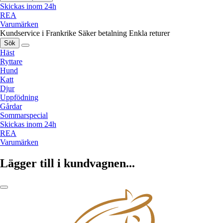
Skickas inom 24h
REA
Varumärken
Kundservice i Frankrike
Säker betalning
Enkla returer
Sök
Häst
Ryttare
Hund
Katt
Djur
Uppfödning
Gårdar
Sommarspecial
Skickas inom 24h
REA
Varumärken
Lägger till i kundvagnen...