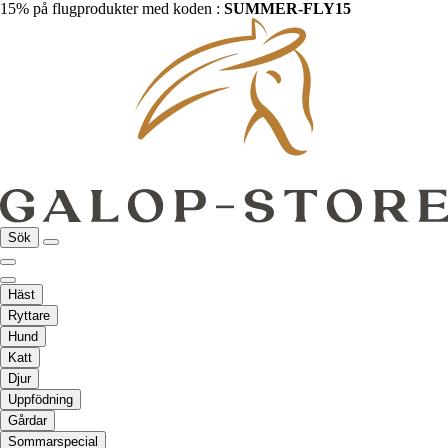
15% på flugprodukter med koden :
SUMMER-FLY15
Sök
Häst
Ryttare
Hund
Katt
Djur
Uppfödning
Gårdar
Sommarspecial