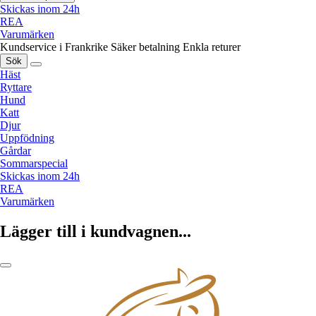
Skickas inom 24h
REA
Varumärken
Kundservice i Frankrike
Säker betalning
Enkla returer
Sök
Häst
Ryttare
Hund
Katt
Djur
Uppfödning
Gårdar
Sommarspecial
Skickas inom 24h
REA
Varumärken
Lägger till i kundvagnen...