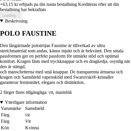
+63,15 kr
erbjuds pa din nasta bestallning
Krediteras efter att din
bestallning har bekraftats
Loading...
Beskrivning
POLO FAUSTINE
Den långärmade polotröjan Faustine är tillverkad av ultra
stretchmaterial som andas, känns mjukt och är bekvämt. Den smala
passformen ger en perfekt passform för utmärkt stöd och optimal
komfort. Kragen fästs med tryckknappar och en dragkedja, osynlig när
den är stängd,
och manschetterna med små knappar. De transparenta ärmarna och
kragen och Samshield vapensköld med Swarovski®-kristaller
garanterar femininitet, elegans och distinktion.
2 färger finns tillgängliga: vit, marinblå
Ytterligare information
Varumärke
Samshield
Färg
vit
Färg
Vit
Kön
Kvinna