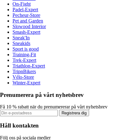
On-Fight
Padel-Expert
Pecheur-Store
Pet and Garden
Slowood Interior
Smash-Expert
Sneak'In
Sneakids
Sport is good
Training-Fit
Trek-Expert
Triathlon-Expert
TripnBikers
Vélo-Store
Winter-Expert
Prenumerera på vårt nyhetsbrev
Få 10 % rabatt när du prenumererar på vårt nyhetsbrev
Registrera dig
Håll kontakten
Följ oss på sociala medier