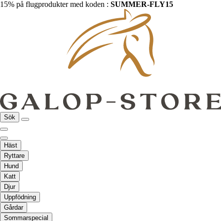
15% på flugprodukter med koden :
SUMMER-FLY15
Sök
Häst
Ryttare
Hund
Katt
Djur
Uppfödning
Gårdar
Sommarspecial