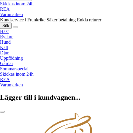
Skickas inom 24h
REA
Varumärken
Kundservice i Frankrike
Säker betalning
Enkla returer
Sök
Häst
Ryttare
Hund
Katt
Djur
Uppfödning
Gårdar
Sommarspecial
Skickas inom 24h
REA
Varumärken
Lägger till i kundvagnen...