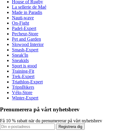
House of Rugby
La sellerie de Maé
Made in Paradis
Nauti-wave
On-Fight
Padel-Expert
Pecheur-Store
Pet and Garden
Slowood Interior
Smash-Expert
Sneak'In
Sneakids
Sport is good
Training-Fit
Trek-Expert
Triathlon-Expert
TripnBikers
Vélo-Store
Winter-Expert
Prenumerera på vårt nyhetsbrev
Få 10 % rabatt när du prenumererar på vårt nyhetsbrev
Registrera dig