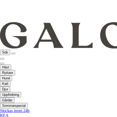
Sök
Häst
Ryttare
Hund
Katt
Djur
Uppfödning
Gårdar
Sommarspecial
Skickas inom 24h
REA