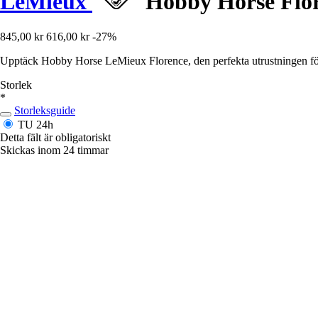
LeMieux
Hobby Horse Flo
845,00 kr
616,00 kr
-27%
Upptäck Hobby Horse LeMieux Florence, den perfekta utrustningen för r
Storlek
*
Storleksguide
TU
24h
Detta fält är obligatoriskt
Skickas inom 24 timmar