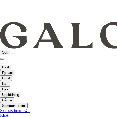
Sök
Häst
Ryttare
Hund
Katt
Djur
Uppfödning
Gårdar
Sommarspecial
Skickas inom 24h
REA