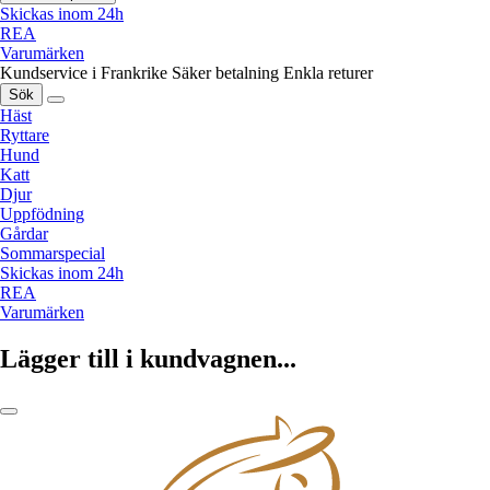
Skickas inom 24h
REA
Varumärken
Kundservice i Frankrike
Säker betalning
Enkla returer
Sök
Häst
Ryttare
Hund
Katt
Djur
Uppfödning
Gårdar
Sommarspecial
Skickas inom 24h
REA
Varumärken
Lägger till i kundvagnen...