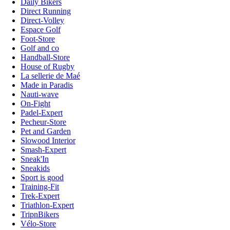
Daily Bikers
Direct Running
Direct-Volley
Espace Golf
Foot-Store
Golf and co
Handball-Store
House of Rugby
La sellerie de Maé
Made in Paradis
Nauti-wave
On-Fight
Padel-Expert
Pecheur-Store
Pet and Garden
Slowood Interior
Smash-Expert
Sneak'In
Sneakids
Sport is good
Training-Fit
Trek-Expert
Triathlon-Expert
TripnBikers
Vélo-Store