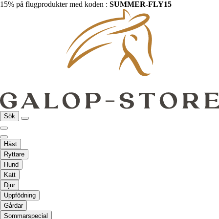
15% på flugprodukter med koden :
SUMMER-FLY15
Sök
Häst
Ryttare
Hund
Katt
Djur
Uppfödning
Gårdar
Sommarspecial