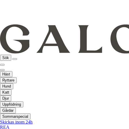
Sök
Häst
Ryttare
Hund
Katt
Djur
Uppfödning
Gårdar
Sommarspecial
Skickas inom 24h
REA