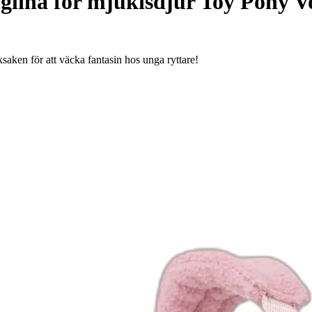
glina för mjukisdjur Toy Pony V
ken för att väcka fantasin hos unga ryttare!