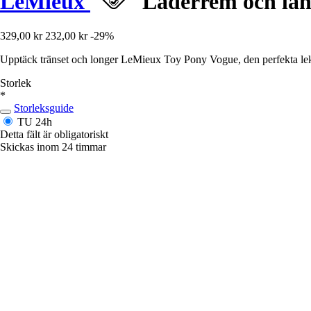
LeMieux
Läderrem och lån
329,00 kr
232,00 kr
-29%
Upptäck tränset och longer LeMieux Toy Pony Vogue, den perfekta leksa
Storlek
*
Storleksguide
TU
24h
Detta fält är obligatoriskt
Skickas inom 24 timmar