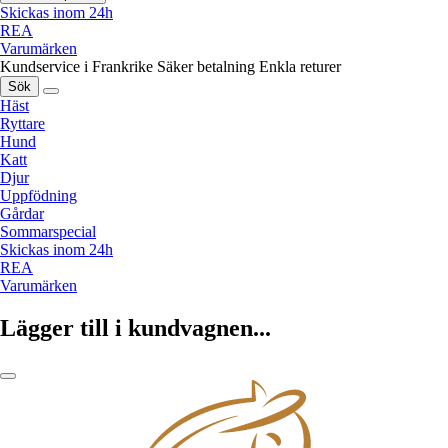
Skickas inom 24h
REA
Varumärken
Kundservice i Frankrike
Säker betalning
Enkla returer
Sök
Häst
Ryttare
Hund
Katt
Djur
Uppfödning
Gårdar
Sommarspecial
Skickas inom 24h
REA
Varumärken
Lägger till i kundvagnen...