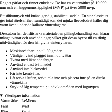
Regnet pärlar och rinner enkelt av. De har en vattentäthet på 10 000
mm och en ånggenomsläpplighet (MVP) på över 5000 mvp.
Ett silikontryck vid knäna ger dig stabilitet i sadeln. En stor elasticitet
ger total rörelsefrihet, samtidigt som det mjuka fleecefodret håller dig
varm även under de kallaste vinterdagarna.
Dessutom har det slitstarka materialet en pillingbehandling som klarar
många tvättar och användningar, vilket gör dessa byxor till en riktig
nödvändighet för den hängivna vinterryttaren.
Maskintvättbar upp till 30 grader
Vänligen vänd plagget innan du tvättar
Tvätta med liknande färger
Använd endast tvättmedel
Använd inte blekmedel
Får inte kemtvättas
Låt torka i luften, torktumla inte och placera inte på en direkt
värmekälla
Stryk på låg temperatur, undvik områden med logotypen
Ytterligare information
Varumärke
LeMieux
Färg
svart
Färg
Svart