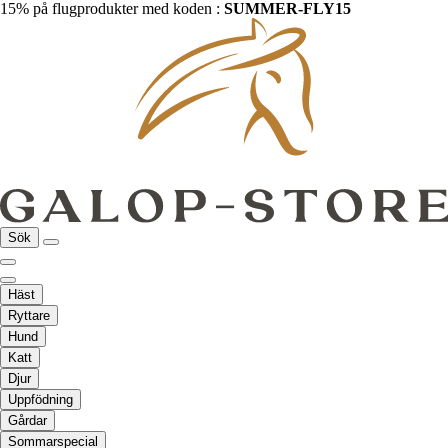
15% på flugprodukter med koden :
SUMMER-FLY15
Sök
Häst
Ryttare
Hund
Katt
Djur
Uppfödning
Gårdar
Sommarspecial