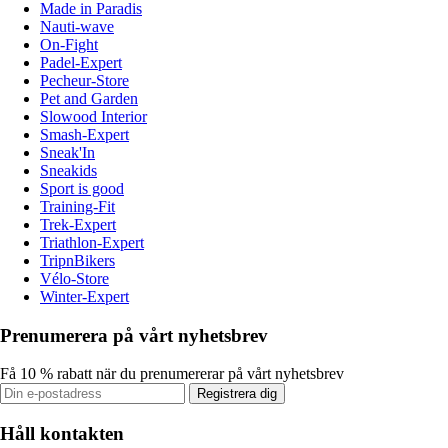
Made in Paradis
Nauti-wave
On-Fight
Padel-Expert
Pecheur-Store
Pet and Garden
Slowood Interior
Smash-Expert
Sneak'In
Sneakids
Sport is good
Training-Fit
Trek-Expert
Triathlon-Expert
TripnBikers
Vélo-Store
Winter-Expert
Prenumerera på vårt nyhetsbrev
Få 10 % rabatt när du prenumererar på vårt nyhetsbrev
Registrera dig
Håll kontakten