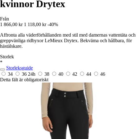
kvinnor Drytex
Från
1 866,00 kr
1 118,00 kr
-40%
Affronta alla väderförhållanden med stil med damernas vattentäta och
greppvänliga ridbyxor LeMieux Drytex. Bekväma och hållbara, för
hästälskare.
Storlek
*
Storleksguide
34
36
24h
38
40
42
44
46
Detta fält är obligatoriskt