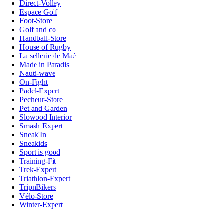
Direct-Volley
Espace Golf
Foot-Store
Golf and co
Handball-Store
House of Rugby
La sellerie de Maé
Made in Paradis
Nauti-wave
On-Fight
Padel-Expert
Pecheur-Store
Pet and Garden
Slowood Interior
Smash-Expert
Sneak'In
Sneakids
Sport is good
Training-Fit
Trek-Expert
Triathlon-Expert
TripnBikers
Vélo-Store
Winter-Expert