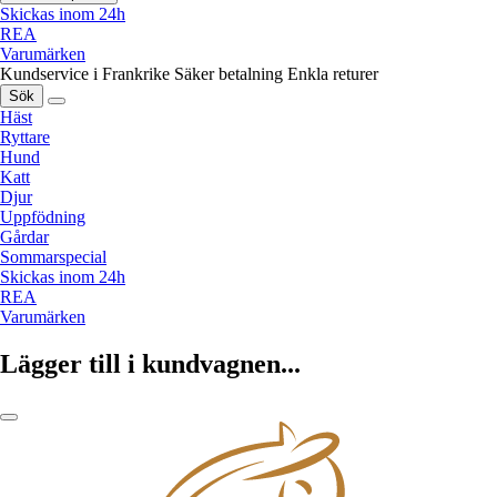
Skickas inom 24h
REA
Varumärken
Kundservice i Frankrike
Säker betalning
Enkla returer
Sök
Häst
Ryttare
Hund
Katt
Djur
Uppfödning
Gårdar
Sommarspecial
Skickas inom 24h
REA
Varumärken
Lägger till i kundvagnen...