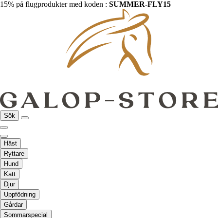
15% på flugprodukter med koden :
SUMMER-FLY15
Sök
Häst
Ryttare
Hund
Katt
Djur
Uppfödning
Gårdar
Sommarspecial