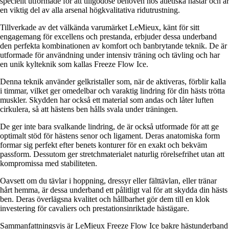
speciellt utformade för att tillgodose behoven hos atletiska hästar och är
en viktig del av alla arsenal högkvalitativa ridutrustning.
Tillverkade av det välkända varumärket LeMieux, känt för sitt
engagemang för excellens och prestanda, erbjuder dessa underband
den perfekta kombinationen av komfort och banbrytande teknik. De är
utformade för användning under intensiv träning och tävling och har
en unik kylteknik som kallas Freeze Flow Ice.
Denna teknik använder gelkristaller som, när de aktiveras, förblir kalla
i timmar, vilket ger omedelbar och varaktig lindring för din hästs trötta
muskler. Skydden har också ett material som andas och låter luften
cirkulera, så att hästens ben hålls svala under träningen.
De ger inte bara svalkande lindring, de är också utformade för att ge
optimalt stöd för hästens senor och ligament. Deras anatomiska form
formar sig perfekt efter benets konturer för en exakt och bekväm
passform. Dessutom ger stretchmaterialet naturlig rörelsefrihet utan att
kompromissa med stabiliteten.
Oavsett om du tävlar i hoppning, dressyr eller fälttävlan, eller tränar
hårt hemma, är dessa underband ett pålitligt val för att skydda din hästs
ben. Deras överlägsna kvalitet och hållbarhet gör dem till en klok
investering för cavaliers och prestationsinriktade hästägare.
Sammanfattningsvis är LeMieux Freeze Flow Ice bakre hästunderband