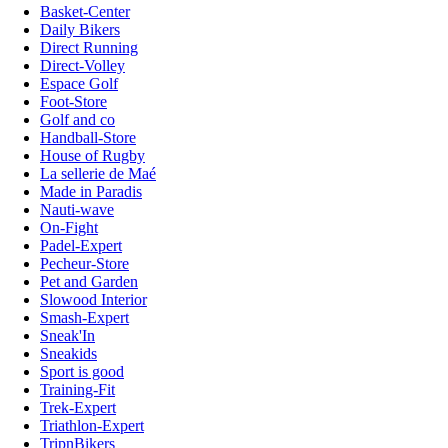
Basket-Center
Daily Bikers
Direct Running
Direct-Volley
Espace Golf
Foot-Store
Golf and co
Handball-Store
House of Rugby
La sellerie de Maé
Made in Paradis
Nauti-wave
On-Fight
Padel-Expert
Pecheur-Store
Pet and Garden
Slowood Interior
Smash-Expert
Sneak'In
Sneakids
Sport is good
Training-Fit
Trek-Expert
Triathlon-Expert
TripnBikers