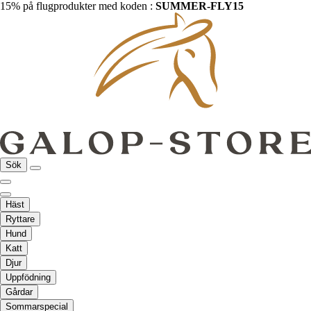
15% på flugprodukter med koden :
SUMMER-FLY15
Sök
Häst
Ryttare
Hund
Katt
Djur
Uppfödning
Gårdar
Sommarspecial