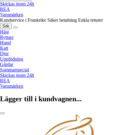
Skickas inom 24h
REA
Varumärken
Kundservice i Frankrike
Säker betalning
Enkla returer
Sök
Häst
Ryttare
Hund
Katt
Djur
Uppfödning
Gårdar
Sommarspecial
Skickas inom 24h
REA
Varumärken
Lägger till i kundvagnen...