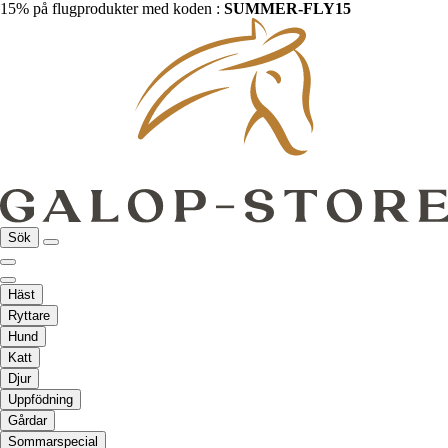
15% på flugprodukter med koden :
SUMMER-FLY15
Sök
Häst
Ryttare
Hund
Katt
Djur
Uppfödning
Gårdar
Sommarspecial