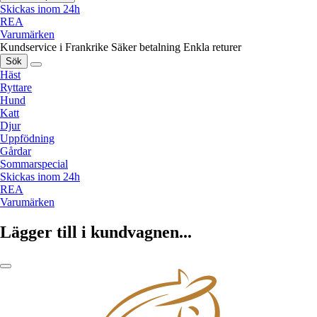
Skickas inom 24h
REA
Varumärken
Kundservice i Frankrike
Säker betalning
Enkla returer
Sök
Häst
Ryttare
Hund
Katt
Djur
Uppfödning
Gårdar
Sommarspecial
Skickas inom 24h
REA
Varumärken
Lägger till i kundvagnen...