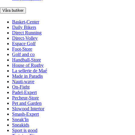
Våra butiker
Basket-Center
Daily Bikers
Direct Running
Direct-Volley
Espace Golf
Foot-Store
Golf and co
Handball-Store
House of Rugby
La sellerie de Maé
Made in Paradis
Nauti-wave
On-Fight
Padel-Expert
Pecheur-Store
Pet and Garden
Slowood Interior
Smash-Expert
Sneak'In
Sneakids
Sport is good