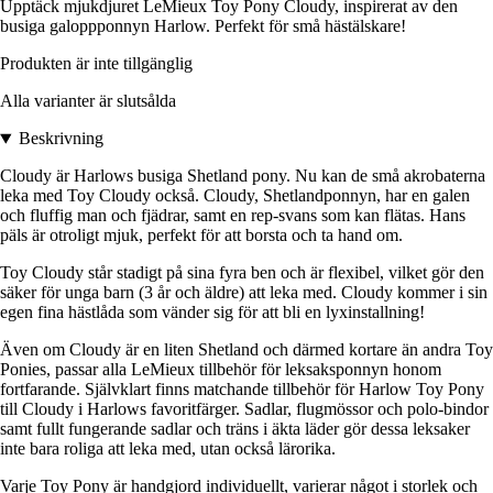
Upptäck mjukdjuret LeMieux Toy Pony Cloudy, inspirerat av den
busiga galoppponnyn Harlow. Perfekt för små hästälskare!
Produkten är inte tillgänglig
Alla varianter är slutsålda
Beskrivning
Cloudy är Harlows busiga Shetland pony. Nu kan de små akrobaterna
leka med Toy Cloudy också. Cloudy, Shetlandponnyn, har en galen
och fluffig man och fjädrar, samt en rep-svans som kan flätas. Hans
päls är otroligt mjuk, perfekt för att borsta och ta hand om.
Toy Cloudy står stadigt på sina fyra ben och är flexibel, vilket gör den
säker för unga barn (3 år och äldre) att leka med. Cloudy kommer i sin
egen fina hästlåda som vänder sig för att bli en lyxinstallning!
Även om Cloudy är en liten Shetland och därmed kortare än andra Toy
Ponies, passar alla LeMieux tillbehör för leksaksponnyn honom
fortfarande. Självklart finns matchande tillbehör för Harlow Toy Pony
till Cloudy i Harlows favoritfärger. Sadlar, flugmössor och polo-bindor
samt fullt fungerande sadlar och träns i äkta läder gör dessa leksaker
inte bara roliga att leka med, utan också lärorika.
Varje Toy Pony är handgjord individuellt, varierar något i storlek och