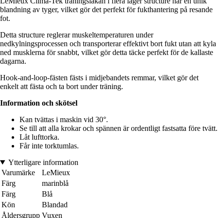
LeMieux Clima-Tek träningslakan i flera lager structure har en unik
blandning av tyger, vilket gör det perfekt för fukthantering på resande
fot.
Detta structure reglerar muskeltemperaturen under
nedkylningsprocessen och transporterar effektivt bort fukt utan att kyla
ned musklerna för snabbt, vilket gör detta täcke perfekt för de kallaste
dagarna.
Hook-and-loop-fästen fästs i midjebandets remmar, vilket gör det
enkelt att fästa och ta bort under träning.
Information och skötsel
Kan tvättas i maskin vid 30°.
Se till att alla krokar och spännen är ordentligt fastsatta före tvätt.
Låt lufttorka.
Får inte torktumlas.
Ytterligare information
Varumärke
LeMieux
Färg
marinblå
Färg
Blå
Kön
Blandad
Åldersgrupp
Vuxen