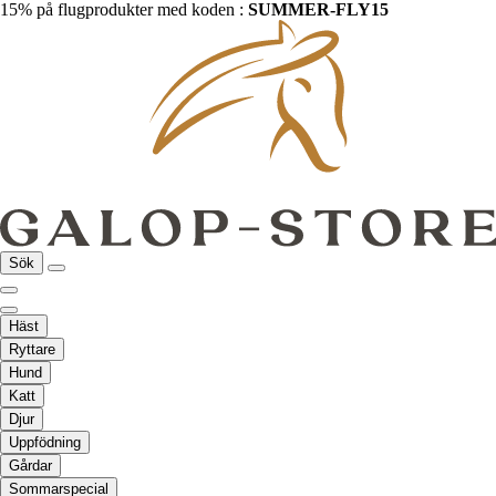
15% på flugprodukter med koden :
SUMMER-FLY15
Sök
Häst
Ryttare
Hund
Katt
Djur
Uppfödning
Gårdar
Sommarspecial