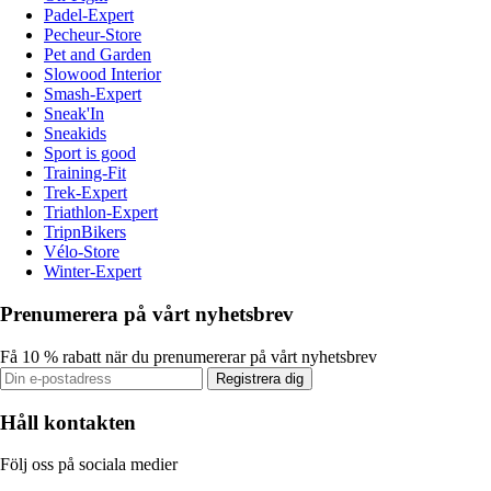
Padel-Expert
Pecheur-Store
Pet and Garden
Slowood Interior
Smash-Expert
Sneak'In
Sneakids
Sport is good
Training-Fit
Trek-Expert
Triathlon-Expert
TripnBikers
Vélo-Store
Winter-Expert
Prenumerera på vårt nyhetsbrev
Få 10 % rabatt när du prenumererar på vårt nyhetsbrev
Registrera dig
Håll kontakten
Följ oss på sociala medier