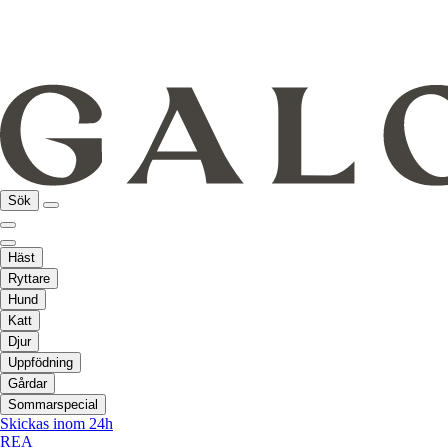
Sök
Häst
Ryttare
Hund
Katt
Djur
Uppfödning
Gårdar
Sommarspecial
Skickas inom 24h
REA