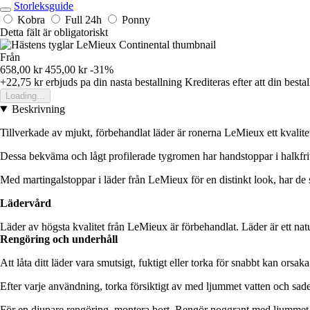
Storleksguide
Kobra
Full
24h
Ponny
Detta fält är obligatoriskt
Från
658,00 kr
455,00 kr
-31%
+22,75 kr
erbjuds pa din nasta bestallning
Krediteras efter att din besta
Loading...
Beskrivning
Tillverkade av mjukt, förbehandlat läder är ronerna LeMieux ett kvalite
Dessa bekväma och lågt profilerade tygromen har handstoppar i halkfritt
Med martingalstoppar i läder från LeMieux för en distinkt look, har de 
Lädervård
Läder av högsta kvalitet från LeMieux är förbehandlat. Läder är ett natu
Rengöring och underhåll
Att låta ditt läder vara smutsigt, fuktigt eller torka för snabbt kan orsak
Efter varje användning, torka försiktigt av med ljummet vatten och sadel
För en djupare rengöring, montera bort. Rengör noggrant med ljummet vat