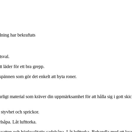
llning har bekraftats
tsval.
 läder för ett bra grepp.
spännen som gör det enkelt att byta roner.
rligt material som kräver din uppmärksamhet för att hålla sig i gott skic
a styvhet och sprickor.
såpa. Låt lufttorka.
ten och högkvalitativ sadelsåpa. Låt lufttorka. Behandla med ett kvalit