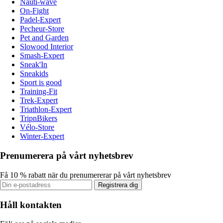
Nauti-wave
On-Fight
Padel-Expert
Pecheur-Store
Pet and Garden
Slowood Interior
Smash-Expert
Sneak'In
Sneakids
Sport is good
Training-Fit
Trek-Expert
Triathlon-Expert
TripnBikers
Vélo-Store
Winter-Expert
Prenumerera på vårt nyhetsbrev
Få 10 % rabatt när du prenumererar på vårt nyhetsbrev
Registrera dig
Håll kontakten