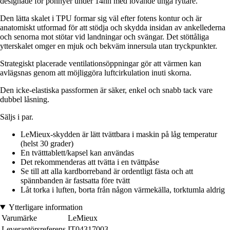
designade för ponnyer under 14hh med lovande unga ryttare.
Den lätta skalet i TPU formar sig väl efter fotens kontur och är
anatomiskt utformad för att stödja och skydda insidan av ankellederna
och senorna mot stötar vid landningar och svängar. Det stöttåliga
ytterskalet omger en mjuk och bekväm innersula utan tryckpunkter.
Strategiskt placerade ventilationsöppningar gör att värmen kan
avlägsnas genom att möjliggöra luftcirkulation inuti skorna.
Den icke-elastiska passformen är säker, enkel och snabb tack vare
dubbel låsning.
Säljs i par.
LeMieux-skydden är lätt tvättbara i maskin på låg temperatur
(helst 30 grader)
En tvätttablett/kapsel kan användas
Det rekommenderas att tvätta i en tvättpåse
Se till att alla kardborreband är ordentligt fästa och att
spännbanden är fastsatta före tvätt
Låt torka i luften, borta från någon värmekälla, torktumla aldrig
Ytterligare information
Varumärke
LeMieux
Leverantörsreferens
IT04317003