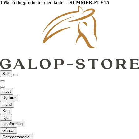
15% på flugprodukter med koden :
SUMMER-FLY15
Sök
Häst
Ryttare
Hund
Katt
Djur
Uppfödning
Gårdar
Sommarspecial