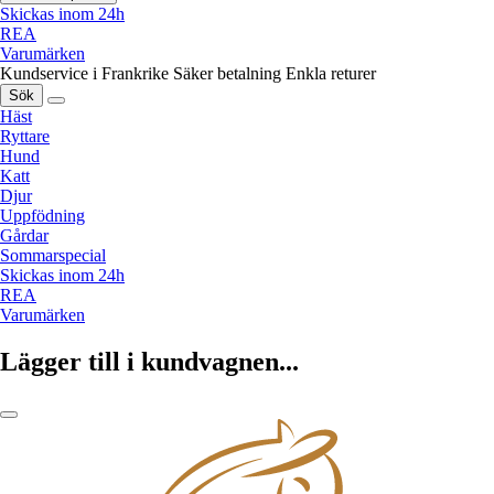
Skickas inom 24h
REA
Varumärken
Kundservice i Frankrike
Säker betalning
Enkla returer
Sök
Häst
Ryttare
Hund
Katt
Djur
Uppfödning
Gårdar
Sommarspecial
Skickas inom 24h
REA
Varumärken
Lägger till i kundvagnen...