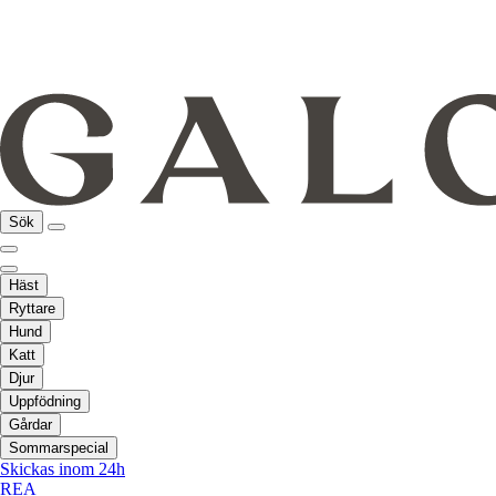
Sök
Häst
Ryttare
Hund
Katt
Djur
Uppfödning
Gårdar
Sommarspecial
Skickas inom 24h
REA