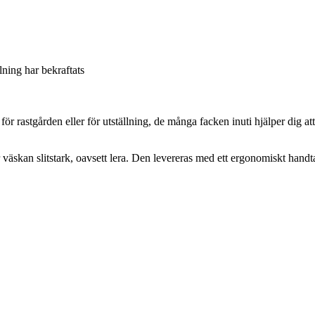
llning har bekraftats
ör rastgården eller för utställning, de många facken inuti hjälper dig at
 väskan slitstark, oavsett lera. Den levereras med ett ergonomiskt handt