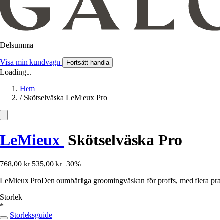
Delsumma
Visa min kundvagn
Fortsätt handla
Loading...
Hem
/
Skötselväska LeMieux Pro
LeMieux
Skötselväska Pro
768,00 kr
535,00 kr
-30%
LeMieux ProDen oumbärliga groomingväskan för proffs, med flera prakti
Storlek
*
Storleksguide