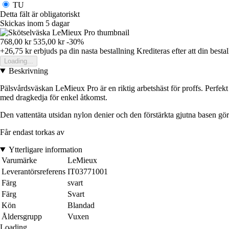
TU
Detta fält är obligatoriskt
Skickas inom 5 dagar
768,00 kr
535,00 kr
-30%
+26,75 kr
erbjuds pa din nasta bestallning
Krediteras efter att din besta
Loading...
Beskrivning
Pälsvårdsväskan LeMieux Pro är en riktig arbetshäst för proffs. Perfekt f
med dragkedja för enkel åtkomst.
Den vattentäta utsidan nylon denier och den förstärkta gjutna basen gör
Får endast torkas av
Ytterligare information
Varumärke
LeMieux
Leverantörsreferens
IT03771001
Färg
svart
Färg
Svart
Kön
Blandad
Åldersgrupp
Vuxen
Loading...