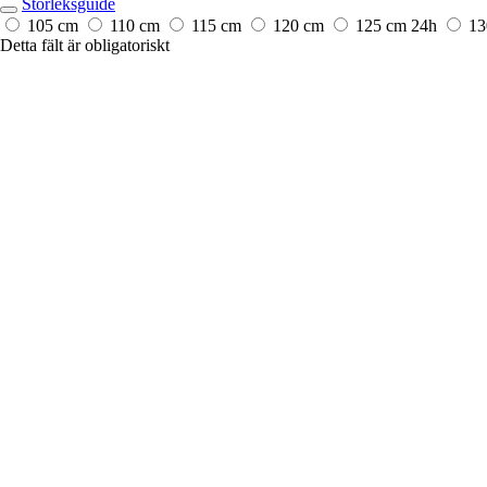
Storleksguide
105 cm
110 cm
115 cm
120 cm
125 cm
24h
13
Detta fält är obligatoriskt