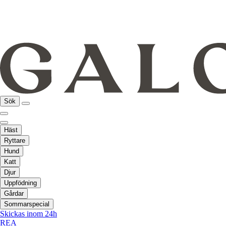
Sök
Häst
Ryttare
Hund
Katt
Djur
Uppfödning
Gårdar
Sommarspecial
Skickas inom 24h
REA