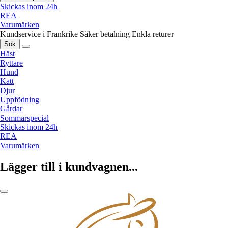
Skickas inom 24h
REA
Varumärken
Kundservice i Frankrike
Säker betalning
Enkla returer
Sök
Häst
Ryttare
Hund
Katt
Djur
Uppfödning
Gårdar
Sommarspecial
Skickas inom 24h
REA
Varumärken
Lägger till i kundvagnen...