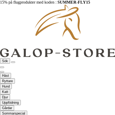
15% på flugprodukter med koden :
SUMMER-FLY15
Sök
Häst
Ryttare
Hund
Katt
Djur
Uppfödning
Gårdar
Sommarspecial