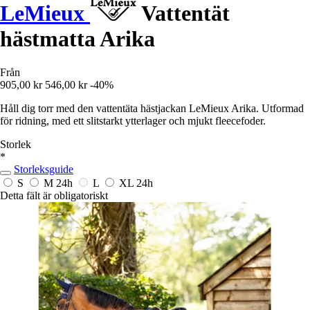
LeMieux
Vattentät
hästmatta Arika
Från
905,00 kr
546,00 kr
-40%
Håll dig torr med den vattentäta hästjackan LeMieux Arika. Utformad
för ridning, med ett slitstarkt ytterlager och mjukt fleecefoder.
Storlek
*
Storleksguide
S
M
24h
L
XL
24h
Detta fält är obligatoriskt