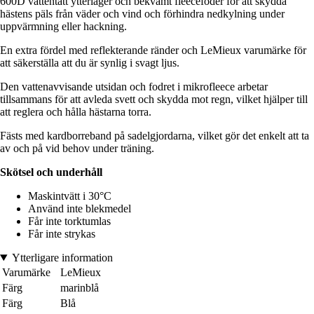
600D vattentätt ytterlager och bekvämt fleecefoder för att skydda
hästens päls från väder och vind och förhindra nedkylning under
uppvärmning eller hackning.
En extra fördel med reflekterande ränder och LeMieux varumärke för
att säkerställa att du är synlig i svagt ljus.
Den vattenavvisande utsidan och fodret i mikrofleece arbetar
tillsammans för att avleda svett och skydda mot regn, vilket hjälper till
att reglera och hålla hästarna torra.
Fästs med kardborreband på sadelgjordarna, vilket gör det enkelt att ta
av och på vid behov under träning.
Skötsel och underhåll
Maskintvätt i 30°C
Använd inte blekmedel
Får inte torktumlas
Får inte strykas
Ytterligare information
Varumärke
LeMieux
Färg
marinblå
Färg
Blå