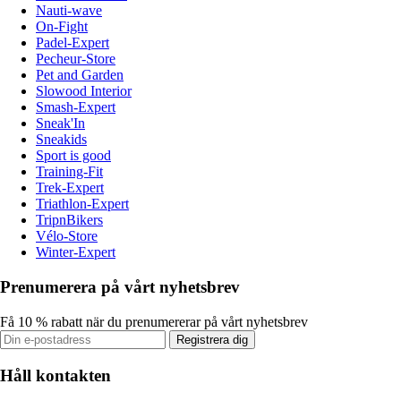
Nauti-wave
On-Fight
Padel-Expert
Pecheur-Store
Pet and Garden
Slowood Interior
Smash-Expert
Sneak'In
Sneakids
Sport is good
Training-Fit
Trek-Expert
Triathlon-Expert
TripnBikers
Vélo-Store
Winter-Expert
Prenumerera på vårt nyhetsbrev
Få 10 % rabatt när du prenumererar på vårt nyhetsbrev
Registrera dig
Håll kontakten