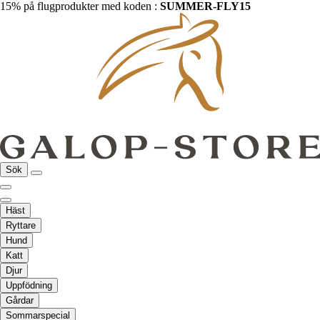
15% på flugprodukter med koden :
SUMMER-FLY15
Sök
Häst
Ryttare
Hund
Katt
Djur
Uppfödning
Gårdar
Sommarspecial