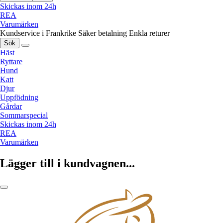
Skickas inom 24h
REA
Varumärken
Kundservice i Frankrike
Säker betalning
Enkla returer
Sök
Häst
Ryttare
Hund
Katt
Djur
Uppfödning
Gårdar
Sommarspecial
Skickas inom 24h
REA
Varumärken
Lägger till i kundvagnen...