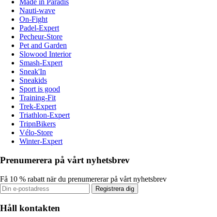
Made in Paradis
Nauti-wave
On-Fight
Padel-Expert
Pecheur-Store
Pet and Garden
Slowood Interior
Smash-Expert
Sneak'In
Sneakids
Sport is good
Training-Fit
Trek-Expert
Triathlon-Expert
TripnBikers
Vélo-Store
Winter-Expert
Prenumerera på vårt nyhetsbrev
Få 10 % rabatt när du prenumererar på vårt nyhetsbrev
Registrera dig
Håll kontakten