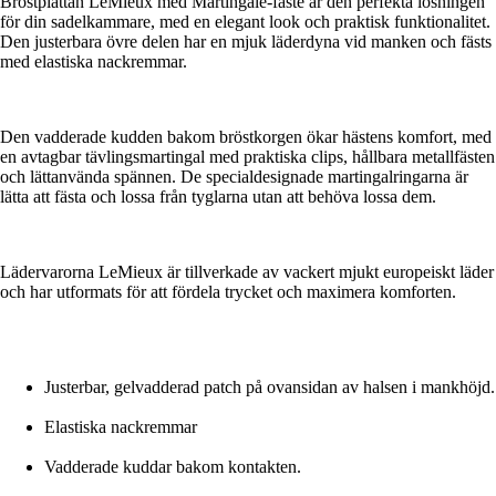
Bröstplattan LeMieux med Martingale-fäste är den perfekta lösningen
för din sadelkammare, med en elegant look och praktisk funktionalitet.
Den justerbara övre delen har en mjuk läderdyna vid manken och fästs
med elastiska nackremmar.
Den vadderade kudden bakom bröstkorgen ökar hästens komfort, med
en avtagbar tävlingsmartingal med praktiska clips, hållbara metallfästen
och lättanvända spännen. De specialdesignade martingalringarna är
lätta att fästa och lossa från tyglarna utan att behöva lossa dem.
Lädervarorna LeMieux är tillverkade av vackert mjukt europeiskt läder
och har utformats för att fördela trycket och maximera komforten.
Justerbar, gelvadderad patch på ovansidan av halsen i mankhöjd.
Elastiska nackremmar
Vadderade kuddar bakom kontakten.