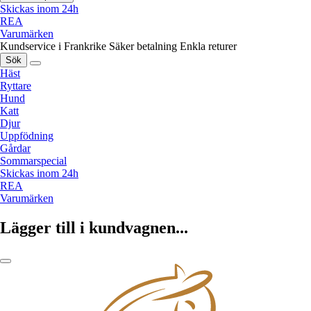
Skickas inom 24h
REA
Varumärken
Kundservice i Frankrike
Säker betalning
Enkla returer
Sök
Häst
Ryttare
Hund
Katt
Djur
Uppfödning
Gårdar
Sommarspecial
Skickas inom 24h
REA
Varumärken
Lägger till i kundvagnen...