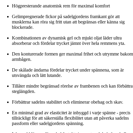
Högpresterande anatomisk rem för maximal komfort
Gelimpregnerade fickor på sadelgjordens framkant gör att
musklerna kan röra sig fritt utan att begränsas eller känna sig
blockerade.
Kombinationen av dynamisk gel och mjukt oljat läder ultra
absorberar och fördelar trycket jämnt över hela remmens yta.
Den konturerade formen ger maximal frihet och utrymme bakom
armbågen.
De skålade ändarna fördelar trycket under spännena, som är
utsvängda och lätt lutande.
Tillåter mindre begränsad rörelse av frambenen och kan förbättra
steglängden.
Förbättrar sadelns stabilitet och eliminerar obehag och skav.
En minimal grad av elasticitet är inbyggd i varje spänne - precis
tillräckligt för att säkerställa flexibilitet utan att påverka sadelns
passform eller sadelgjordens spänning.