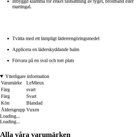
Inbyggd klämma för enkel fastsättning av tygel, bröstband eller
martingal.
Tvätta med ett lämpligt läderrengöringsmedel
Applicera en läderskyddande balm
Förvara på en sval och torr plats
Ytterligare information
Varumärke
LeMieux
Färg
svart
Färg
Svart
Kön
Blandad
Åldersgrupp
Vuxen
Loading...
Loading...
Alla våra varumärken