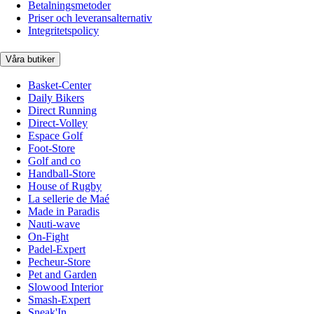
Betalningsmetoder
Priser och leveransalternativ
Integritetspolicy
Våra butiker
Basket-Center
Daily Bikers
Direct Running
Direct-Volley
Espace Golf
Foot-Store
Golf and co
Handball-Store
House of Rugby
La sellerie de Maé
Made in Paradis
Nauti-wave
On-Fight
Padel-Expert
Pecheur-Store
Pet and Garden
Slowood Interior
Smash-Expert
Sneak'In