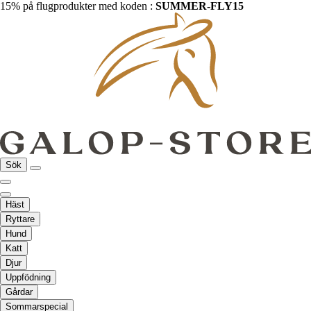
15% på flugprodukter med koden :
SUMMER-FLY15
Sök
Häst
Ryttare
Hund
Katt
Djur
Uppfödning
Gårdar
Sommarspecial