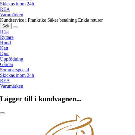
Skickas inom 24h
REA
Varumärken
Kundservice i Frankrike
Säker betalning
Enkla returer
Sök
Häst
Ryttare
Hund
Katt
Djur
Uppfödning
Gårdar
Sommarspecial
Skickas inom 24h
REA
Varumärken
Lägger till i kundvagnen...