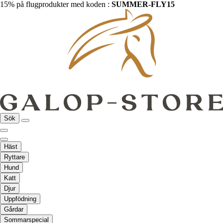
15% på flugprodukter med koden :
SUMMER-FLY15
Sök
Häst
Ryttare
Hund
Katt
Djur
Uppfödning
Gårdar
Sommarspecial