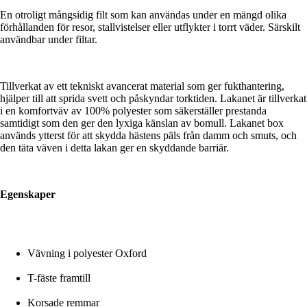
En otroligt mångsidig filt som kan användas under en mängd olika
förhållanden för resor, stallvistelser eller utflykter i torrt väder. Särskilt
användbar under filtar.
Tillverkat av ett tekniskt avancerat material som ger fukthantering,
hjälper till att sprida svett och påskyndar torktiden. Lakanet är tillverkat
i en komfortväv av 100% polyester som säkerställer prestanda
samtidigt som den ger den lyxiga känslan av bomull. Lakanet box
används ytterst för att skydda hästens päls från damm och smuts, och
den täta väven i detta lakan ger en skyddande barriär.
Egenskaper
Vävning i polyester Oxford
T-fäste framtill
Korsade remmar