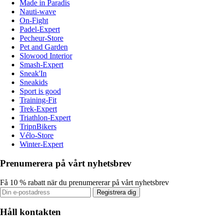
Made in Paradis
Nauti-wave
On-Fight
Padel-Expert
Pecheur-Store
Pet and Garden
Slowood Interior
Smash-Expert
Sneak'In
Sneakids
Sport is good
Training-Fit
Trek-Expert
Triathlon-Expert
TripnBikers
Vélo-Store
Winter-Expert
Prenumerera på vårt nyhetsbrev
Få 10 % rabatt när du prenumererar på vårt nyhetsbrev
Registrera dig
Håll kontakten