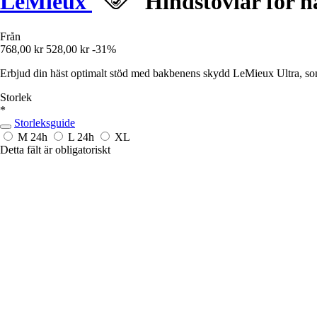
LeMieux
Hindstövlar för h
Från
768,00 kr
528,00 kr
-31%
Erbjud din häst optimalt stöd med bakbenens skydd LeMieux Ultra, so
Storlek
*
Storleksguide
M
24h
L
24h
XL
Detta fält är obligatoriskt