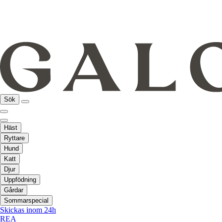
Sök
Häst
Ryttare
Hund
Katt
Djur
Uppfödning
Gårdar
Sommarspecial
Skickas inom 24h
REA