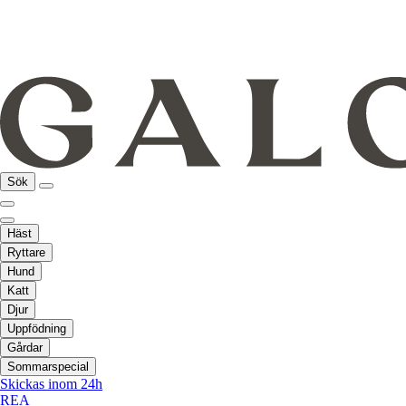
Sök
Häst
Ryttare
Hund
Katt
Djur
Uppfödning
Gårdar
Sommarspecial
Skickas inom 24h
REA