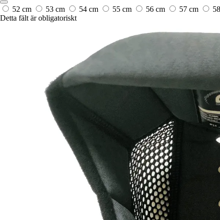
52 cm
53 cm
54 cm
55 cm
56 cm
57 cm
5
Detta fält är obligatoriskt