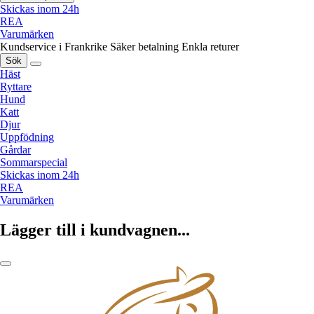
Skickas inom 24h
REA
Varumärken
Kundservice i Frankrike
Säker betalning
Enkla returer
Sök
Häst
Ryttare
Hund
Katt
Djur
Uppfödning
Gårdar
Sommarspecial
Skickas inom 24h
REA
Varumärken
Lägger till i kundvagnen...