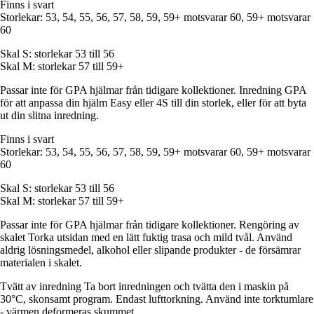
Finns i svart
Storlekar: 53, 54, 55, 56, 57, 58, 59, 59+ motsvarar 60, 59+ motsvarar
60
Skal S: storlekar 53 till 56
Skal M: storlekar 57 till 59+
Passar inte för GPA hjälmar från tidigare kollektioner. Inredning GPA
för att anpassa din hjälm Easy eller 4S till din storlek, eller för att byta
ut din slitna inredning.
Finns i svart
Storlekar: 53, 54, 55, 56, 57, 58, 59, 59+ motsvarar 60, 59+ motsvarar
60
Skal S: storlekar 53 till 56
Skal M: storlekar 57 till 59+
Passar inte för GPA hjälmar från tidigare kollektioner. Rengöring av
skalet Torka utsidan med en lätt fuktig trasa och mild tvål. Använd
aldrig lösningsmedel, alkohol eller slipande produkter - de försämrar
materialen i skalet.
Tvätt av inredning Ta bort inredningen och tvätta den i maskin på
30°C, skonsamt program. Endast lufttorkning. Använd inte torktumlare
- värmen deformeras skummet.