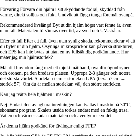
Förvaring Förvara din hjälm i sitt skyddande fodral, skyddad från
värme, direkt solljus och fukt. Undvik att lägga tunga föremål ovanpå.
Rekommenderad livslängd Byt ut din hjälm högst vart femte år, även
utan fall. Materialen försämras över tid, av svett och UV-strålar.
Efter ett fall Efter ett fall, även utan synlig skada, rekommenderar vi att
du byter ut din hjälm. Osynliga mikrosprickor kan påverka strukturen,
och EPS kan inte bytas ut utan en ny fullständig godkännande. Hur
mäter jag min hjälmstorlek?
Mät ditt huvudomfång med ett mjukt måttband, ovanför ögonbrynen
och öronen, på den bredaste platsen. Upprepa 2-3 gånger och notera
det största värdet. Storleken i cm = storleken GPA (t.ex. 57 cm →
storlek 57). Om du är mellan storlekar, välj den större storleken.
Kan jag tvätta hela hjälmen i maskin?
Nej. Endast den avtagbara inredningen kan tvättas i maskin på 30°C,
skonsamt program. Skalets utsida torkas endast med en fuktig trasa.
Vatten och värme skadar materialen och äventyrar skyddet.
Är denna hjälm godkänd för tävlingar enligt FFE?