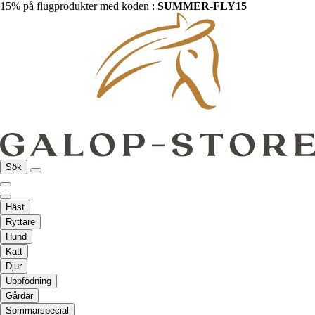
15% på flugprodukter med koden :
SUMMER-FLY15
Sök
Häst
Ryttare
Hund
Katt
Djur
Uppfödning
Gårdar
Sommarspecial