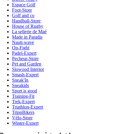
Espace Golf
Foot-Store
Golf and co
Handball-Store
House of Rugby
La sellerie de Maé
Made in Paradis
Nauti-wave
On-Fight
Padel-Expert
Pecheur-Store
Pet and Garden
Slowood Interior
Smash-Expert
Sneak'In
Sneakids
Sport is good
Training-Fit
Trek-Expert
Triathlon-Expert
TripnBikers
Vélo-Store
Winter-Expert