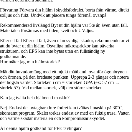
Förvaring Förvara din hjälm i skyddsfodralet, borta från värme, direkt
solljus och fukt. Undvik att placera tunga föremål ovanpå.
Rekommenderad livslängd Byt ut din hjälm var 5:e år, även utan fall.
Materialen försämras med tiden, svett och UV-ljus.
Efter ett fall Efter ett fall, även utan synliga skador, rekommenderar vi
att du byter ut din hjälm. Osynliga mikrosprickor kan påverka
strukturen, och EPS kan inte bytas utan en fullständig ny
godkännande.
Hur mäter jag min hjälmstorlek?
Mät ditt huvudomfång med ett mjukt måttband, ovanför ögonbrynen
och öronen, på den bredaste punkten. Upprepa 2-3 gånger och notera
det högsta värdet. Storleken i cm = storleken GPA (ex: 57 cm →
storlek 57). Vid mellan storlek, välj den större storleken.
Kan jag tvätta hela hjälmen i maskin?
Nej. Endast det avtagbara inre fodret kan tvättas i maskin på 30°C,
skonsamt program. Skalet torkas endast av med en fuktig trasa. Vatten
och värme skadar materialen och kompromissar skyddet.
Är denna hjälm godkänd för FFE tävlingar?