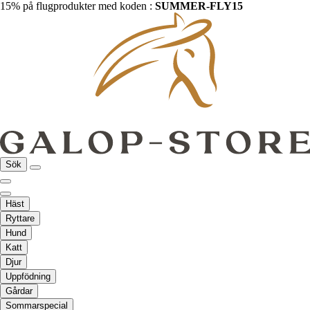
15% på flugprodukter med koden :
SUMMER-FLY15
Sök
Häst
Ryttare
Hund
Katt
Djur
Uppfödning
Gårdar
Sommarspecial