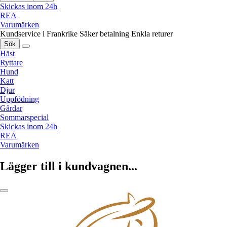
Skickas inom 24h
REA
Varumärken
Kundservice i Frankrike
Säker betalning
Enkla returer
Sök
Häst
Ryttare
Hund
Katt
Djur
Uppfödning
Gårdar
Sommarspecial
Skickas inom 24h
REA
Varumärken
Lägger till i kundvagnen...