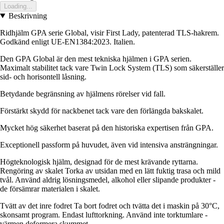
Loading...
Beskrivning
Ridhjälm GPA serie Global, visir First Lady, patenterad TLS-hakrem.
Godkänd enligt UE-EN1384:2023. Italien.
Den GPA Global är den mest tekniska hjälmen i GPA serien.
Maximalt stabilitet tack vare Twin Lock System (TLS) som säkerställer
sid- och horisontell låsning.
Betydande begränsning av hjälmens rörelser vid fall.
Förstärkt skydd för nackbenet tack vare den förlängda bakskalet.
Mycket hög säkerhet baserat på den historiska expertisen från GPA.
Exceptionell passform på huvudet, även vid intensiva ansträngningar.
Högteknologisk hjälm, designad för de mest krävande ryttarna.
Rengöring av skalet Torka av utsidan med en lätt fuktig trasa och mild
tvål. Använd aldrig lösningsmedel, alkohol eller slipande produkter -
de försämrar materialen i skalet.
Tvätt av det inre fodret Ta bort fodret och tvätta det i maskin på 30°C,
skonsamt program. Endast lufttorkning. Använd inte torktumlare -
värmen deformera skummet.