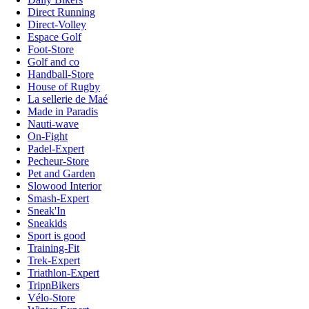
Direct Running
Direct-Volley
Espace Golf
Foot-Store
Golf and co
Handball-Store
House of Rugby
La sellerie de Maé
Made in Paradis
Nauti-wave
On-Fight
Padel-Expert
Pecheur-Store
Pet and Garden
Slowood Interior
Smash-Expert
Sneak'In
Sneakids
Sport is good
Training-Fit
Trek-Expert
Triathlon-Expert
TripnBikers
Vélo-Store