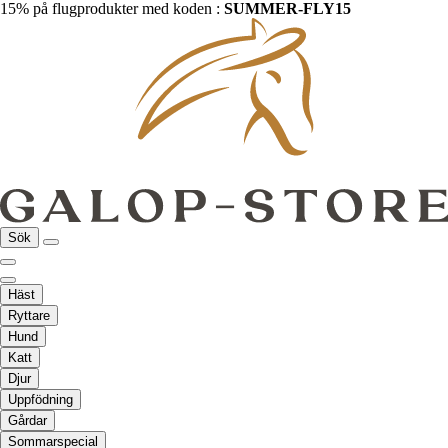
15% på flugprodukter med koden :
SUMMER-FLY15
Sök
Häst
Ryttare
Hund
Katt
Djur
Uppfödning
Gårdar
Sommarspecial