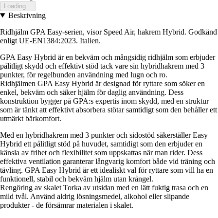
Loading...
Beskrivning
Ridhjälm GPA Easy-serien, visor Speed Air, hakrem Hybrid. Godkänd
enligt UE-EN1384:2023. Italien.
GPA Easy Hybrid är en bekväm och mångsidig ridhjälm som erbjuder
pålitligt skydd och effektivt stöd tack vare sin hybridhakrem med 3
punkter, för regelbunden användning med lugn och ro.
Ridhjälmen GPA Easy Hybrid är designad för ryttare som söker en
enkel, bekväm och säker hjälm för daglig användning. Dess
konstruktion bygger på GPA:s expertis inom skydd, med en struktur
som är tänkt att effektivt absorbera stötar samtidigt som den behåller ett
utmärkt bärkomfort.
Med en hybridhakrem med 3 punkter och sidostöd säkerställer Easy
Hybrid ett pålitligt stöd på huvudet, samtidigt som den erbjuder en
känsla av frihet och flexibilitet som uppskattas när man rider. Dess
effektiva ventilation garanterar långvarig komfort både vid träning och
tävling. GPA Easy Hybrid är ett idealiskt val för ryttare som vill ha en
funktionell, stabil och bekväm hjälm utan krångel.
Rengöring av skalet Torka av utsidan med en lätt fuktig trasa och en
mild tvål. Använd aldrig lösningsmedel, alkohol eller slipande
produkter - de försämrar materialen i skalet.