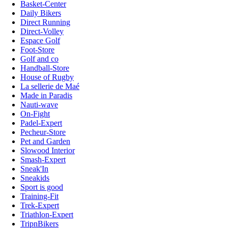
Basket-Center
Daily Bikers
Direct Running
Direct-Volley
Espace Golf
Foot-Store
Golf and co
Handball-Store
House of Rugby
La sellerie de Maé
Made in Paradis
Nauti-wave
On-Fight
Padel-Expert
Pecheur-Store
Pet and Garden
Slowood Interior
Smash-Expert
Sneak'In
Sneakids
Sport is good
Training-Fit
Trek-Expert
Triathlon-Expert
TripnBikers