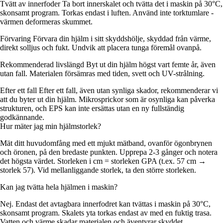
Tvätt av innerfoder Ta bort innerskalet och tvätta det i maskin på 30°C,
skonsamt program. Torkas endast i luften. Använd inte torktumlare -
värmen deformeras skummet.
Förvaring Förvara din hjälm i sitt skyddshölje, skyddad från värme,
direkt solljus och fukt. Undvik att placera tunga föremål ovanpå.
Rekommenderad livslängd Byt ut din hjälm högst vart femte år, även
utan fall. Materialen försämras med tiden, svett och UV-strålning.
Efter ett fall Efter ett fall, även utan synliga skador, rekommenderar vi
att du byter ut din hjälm. Mikrosprickor som är osynliga kan påverka
strukturen, och EPS kan inte ersättas utan en ny fullständig
godkännande.
Hur mäter jag min hjälmstorlek?
Mät ditt huvudomfång med ett mjukt mätband, ovanför ögonbrynen
och öronen, på den bredaste punkten. Upprepa 2-3 gånger och notera
det högsta värdet. Storleken i cm = storleken GPA (t.ex. 57 cm →
storlek 57). Vid mellanliggande storlek, ta den större storleken.
Kan jag tvätta hela hjälmen i maskin?
Nej. Endast det avtagbara innerfodret kan tvättas i maskin på 30°C,
skonsamt program. Skalets yta torkas endast av med en fuktig trasa.
Vatten och värme skadar materialen och äventyrar skyddet.