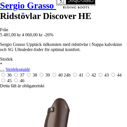
Sergio Grasso
Ridstövlar Discover HE
Från
5 481,00 kr
4 060,00 kr
-26%
Sergio Grasso Upptäck ridkonsten med ridstövlar i Nappa kalvskinn
och SG Ultraleder-foder för optimal komfort.
Storlek
*
Storleksguide
36
37
38
39
40
24h
41
42
43
44
45
46
Detta fält är obligatoriskt