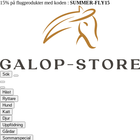
15% på flugprodukter med koden :
SUMMER-FLY15
Sök
Häst
Ryttare
Hund
Katt
Djur
Uppfödning
Gårdar
Sommarspecial