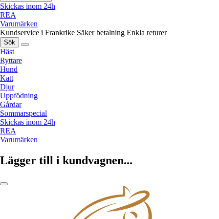
Skickas inom 24h
REA
Varumärken
Kundservice i Frankrike
Säker betalning
Enkla returer
Sök
Häst
Ryttare
Hund
Katt
Djur
Uppfödning
Gårdar
Sommarspecial
Skickas inom 24h
REA
Varumärken
Lägger till i kundvagnen...