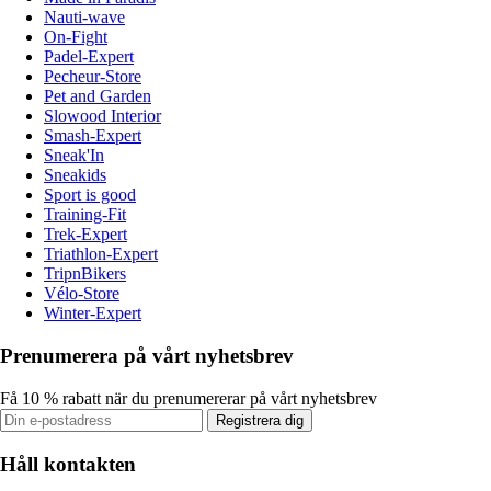
Nauti-wave
On-Fight
Padel-Expert
Pecheur-Store
Pet and Garden
Slowood Interior
Smash-Expert
Sneak'In
Sneakids
Sport is good
Training-Fit
Trek-Expert
Triathlon-Expert
TripnBikers
Vélo-Store
Winter-Expert
Prenumerera på vårt nyhetsbrev
Få 10 % rabatt när du prenumererar på vårt nyhetsbrev
Registrera dig
Håll kontakten