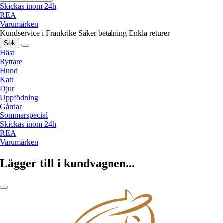
Skickas inom 24h
REA
Varumärken
Kundservice i Frankrike
Säker betalning
Enkla returer
Sök
Häst
Ryttare
Hund
Katt
Djur
Uppfödning
Gårdar
Sommarspecial
Skickas inom 24h
REA
Varumärken
Lägger till i kundvagnen...