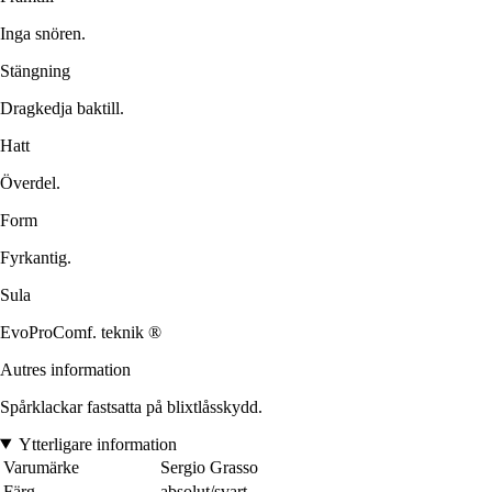
Inga snören.
Stängning
Dragkedja baktill.
Hatt
Överdel.
Form
Fyrkantig.
Sula
EvoProComf. teknik ®
Autres information
Spårklackar fastsatta på blixtlåsskydd.
Ytterligare information
Varumärke
Sergio Grasso
Färg
absolut/svart