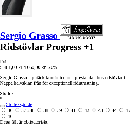
Sergio Grasso
Ridstövlar Progress +1
Från
5 481,00 kr
4 060,00 kr
-26%
Sergio Grasso Upptäck komforten och prestandan hos ridstövlar i
Nappa kalvskinn från för exceptionell ridutrustning.
Storlek
*
Storleksguide
36
37
24h
38
39
41
42
43
44
45
46
Detta fält är obligatoriskt