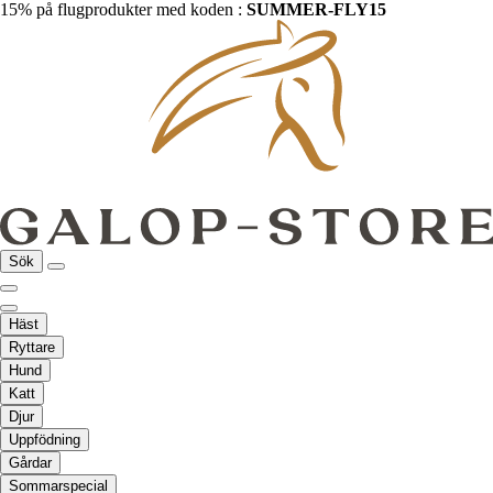
15% på flugprodukter med koden :
SUMMER-FLY15
Sök
Häst
Ryttare
Hund
Katt
Djur
Uppfödning
Gårdar
Sommarspecial