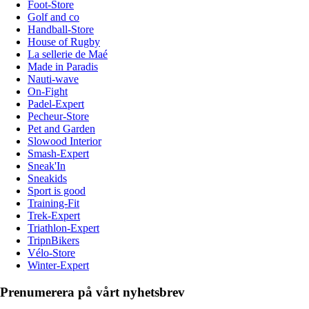
Foot-Store
Golf and co
Handball-Store
House of Rugby
La sellerie de Maé
Made in Paradis
Nauti-wave
On-Fight
Padel-Expert
Pecheur-Store
Pet and Garden
Slowood Interior
Smash-Expert
Sneak'In
Sneakids
Sport is good
Training-Fit
Trek-Expert
Triathlon-Expert
TripnBikers
Vélo-Store
Winter-Expert
Prenumerera på vårt nyhetsbrev