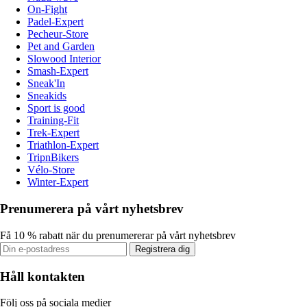
On-Fight
Padel-Expert
Pecheur-Store
Pet and Garden
Slowood Interior
Smash-Expert
Sneak'In
Sneakids
Sport is good
Training-Fit
Trek-Expert
Triathlon-Expert
TripnBikers
Vélo-Store
Winter-Expert
Prenumerera på vårt nyhetsbrev
Få 10 % rabatt när du prenumererar på vårt nyhetsbrev
Registrera dig
Håll kontakten
Följ oss på sociala medier