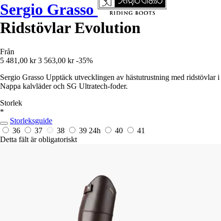
Sergio Grasso
Ridstövlar Evolution
Från
5 481,00 kr
3 563,00 kr
-35%
Sergio Grasso Upptäck utvecklingen av hästutrustning med ridstövlar i
Nappa kalvläder och SG Ultratech-foder.
Storlek
*
Storleksguide
36
37
38
39
24h
40
41
Detta fält är obligatoriskt