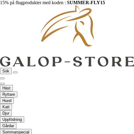
15% på flugprodukter med koden :
SUMMER-FLY15
Sök
Häst
Ryttare
Hund
Katt
Djur
Uppfödning
Gårdar
Sommarspecial