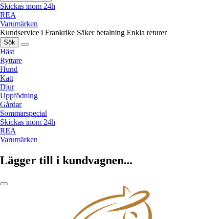
Skickas inom 24h
REA
Varumärken
Kundservice i Frankrike
Säker betalning
Enkla returer
Sök
Häst
Ryttare
Hund
Katt
Djur
Uppfödning
Gårdar
Sommarspecial
Skickas inom 24h
REA
Varumärken
Lägger till i kundvagnen...