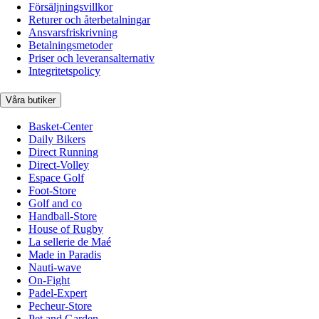
Försäljningsvillkor
Returer och återbetalningar
Ansvarsfriskrivning
Betalningsmetoder
Priser och leveransalternativ
Integritetspolicy
Våra butiker
Basket-Center
Daily Bikers
Direct Running
Direct-Volley
Espace Golf
Foot-Store
Golf and co
Handball-Store
House of Rugby
La sellerie de Maé
Made in Paradis
Nauti-wave
On-Fight
Padel-Expert
Pecheur-Store
Pet and Garden