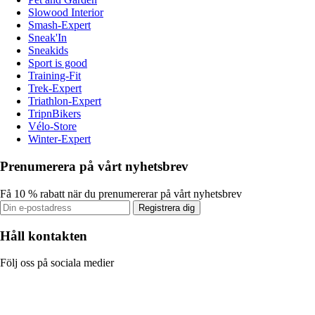
Slowood Interior
Smash-Expert
Sneak'In
Sneakids
Sport is good
Training-Fit
Trek-Expert
Triathlon-Expert
TripnBikers
Vélo-Store
Winter-Expert
Prenumerera på vårt nyhetsbrev
Få 10 % rabatt när du prenumererar på vårt nyhetsbrev
Registrera dig
Håll kontakten
Följ oss på sociala medier