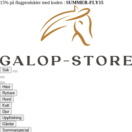
15% på flugprodukter med koden :
SUMMER-FLY15
Sök
Häst
Ryttare
Hund
Katt
Djur
Uppfödning
Gårdar
Sommarspecial