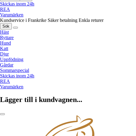
Skickas inom 24h
REA
Varumärken
Kundservice i Frankrike
Säker betalning
Enkla returer
Sök
Häst
Ryttare
Hund
Katt
Djur
Uppfödning
Gårdar
Sommarspecial
Skickas inom 24h
REA
Varumärken
Lägger till i kundvagnen...