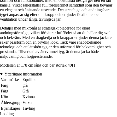
komfort och funktionalitet. Med en obläddrad design ger den en lätt
känsla, vilket säkerställer full rörelsefrihet samtidigt som den bevarar
ett elegant och åtsittande utseende. Det stretchiga och andningsbara
tyget anpassar sig efter din kropp och erbjuder flexibilitet och
ventilation under långa tävlingsdagar.
Detaljer med mikrohål är strategiskt placerade för ökad
andningsförmåga, vilket förbättrar luftflödet så att du håller dig sval
och bekväm. Med en dragkedja och knappar erbjuder denna jacka en
säker passform och en prydlig look. Tack vare snabbtorkande
teknologi och ett lättskött tyg är den utformad för bekvämlighet och
prestanda. Tillverkad av återvunnet tyg, är denna jacka både
miljövänlig och högpresterande.
Modellen är 178 cm lång och bär storlek 40IT.
Ytterligare information
Varumärke
Equiline
Färg
grå
Färg
Grå
Kön
Kvinna
Åldersgrupp
Vuxen
Egenskaper
Tävling
Loading...