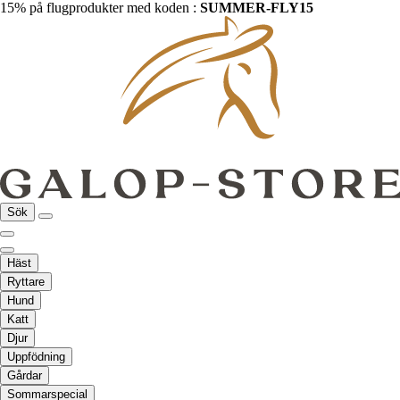
15% på flugprodukter med koden :
SUMMER-FLY15
Sök
Häst
Ryttare
Hund
Katt
Djur
Uppfödning
Gårdar
Sommarspecial