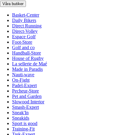
Våra butiker
Basket-Center
Daily Bikers
Direct Running
Direct-Volley
Espace Golf
Foot-Store
Golf and co
Handball-Store
House of Rugby
La sellerie de Maé
Made in Paradis
Nauti-wave
On-Fight
Padel-Expert
Pecheur-Store
Pet and Garden
Slowood Interior
Smash-Expert
Sneak'In
Sneakids
Sport is good
Training-Fit
Trek-Expert