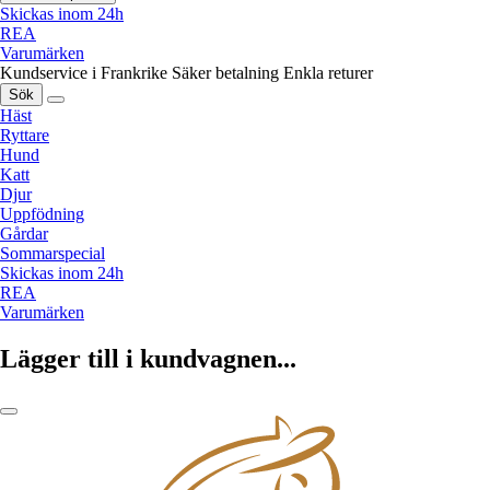
Skickas inom 24h
REA
Varumärken
Kundservice i Frankrike
Säker betalning
Enkla returer
Sök
Häst
Ryttare
Hund
Katt
Djur
Uppfödning
Gårdar
Sommarspecial
Skickas inom 24h
REA
Varumärken
Lägger till i kundvagnen...