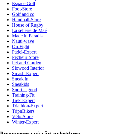
Espace Golf
Foot-Store
Golf and co
Handball-Store
House of Rugby
La sellerie de Maé
Made in Paradis
Nauti-wave
On-Fight
Padel-Expert
Pecheur-Store
Pet and Garden
Slowood Interior
Smash-Expert
Sneak'In
Sneakids
Sport is good
Training-Fit
Trek-Expert
Triathlon-Expert
TripnBikers
Vélo-Store
Winter-Expert
Prenumerera på vårt nyhetsbrev