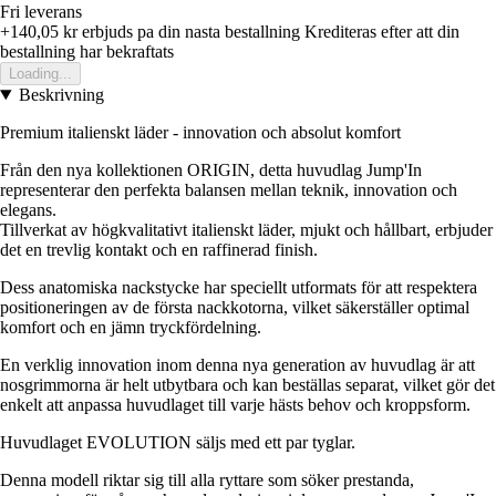
Fri leverans
+140,05 kr
erbjuds pa din nasta bestallning
Krediteras efter att din
bestallning har bekraftats
Loading...
Beskrivning
Premium italienskt läder - innovation och absolut komfort
Från den nya kollektionen ORIGIN, detta huvudlag Jump'In
representerar den perfekta balansen mellan teknik, innovation och
elegans.
Tillverkat av högkvalitativt italienskt läder, mjukt och hållbart, erbjuder
det en trevlig kontakt och en raffinerad finish.
Dess anatomiska nackstycke har speciellt utformats för att respektera
positioneringen av de första nackkotorna, vilket säkerställer optimal
komfort och en jämn tryckfördelning.
En verklig innovation inom denna nya generation av huvudlag är att
nosgrimmorna är helt utbytbara och kan beställas separat, vilket gör det
enkelt att anpassa huvudlaget till varje hästs behov och kroppsform.
Huvudlaget EVOLUTION säljs med ett par tyglar.
Denna modell riktar sig till alla ryttare som söker prestanda,