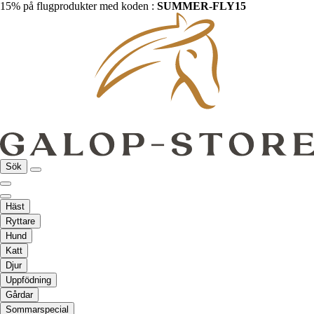
15% på flugprodukter med koden :
SUMMER-FLY15
Sök
Häst
Ryttare
Hund
Katt
Djur
Uppfödning
Gårdar
Sommarspecial