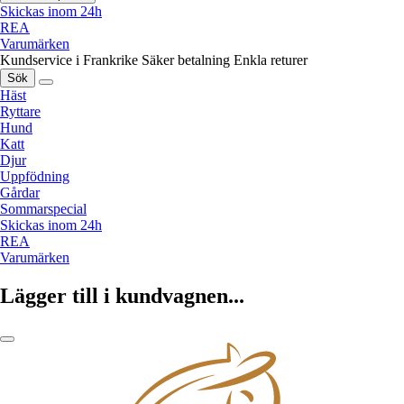
Skickas inom 24h
REA
Varumärken
Kundservice i Frankrike
Säker betalning
Enkla returer
Sök
Häst
Ryttare
Hund
Katt
Djur
Uppfödning
Gårdar
Sommarspecial
Skickas inom 24h
REA
Varumärken
Lägger till i kundvagnen...