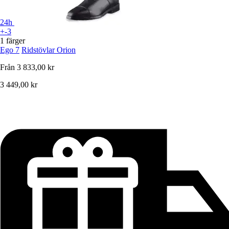
24h
+-3
1 färger
Ego 7
Ridstövlar Orion
Från
3 833,00 kr
3 449,00 kr