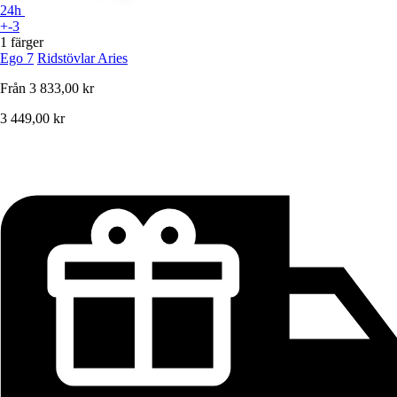
24h
+-3
1 färger
Ego 7
Ridstövlar Aries
Från
3 833,00 kr
3 449,00 kr