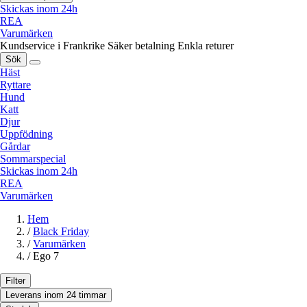
Skickas inom 24h
REA
Varumärken
Kundservice i Frankrike
Säker betalning
Enkla returer
Sök
Häst
Ryttare
Hund
Katt
Djur
Uppfödning
Gårdar
Sommarspecial
Skickas inom 24h
REA
Varumärken
Hem
/
Black Friday
/
Varumärken
/
Ego 7
Filter
Leverans inom 24 timmar