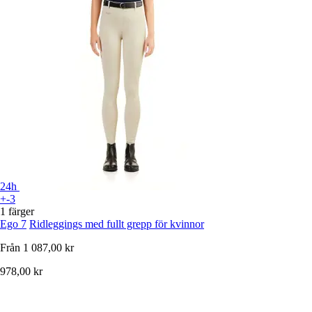
24h
+-3
1 färger
Ego 7
Ridleggings med fullt grepp för kvinnor
Från
1 087,00 kr
978,00 kr