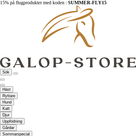
15% på flugprodukter med koden :
SUMMER-FLY15
Sök
Häst
Ryttare
Hund
Katt
Djur
Uppfödning
Gårdar
Sommarspecial