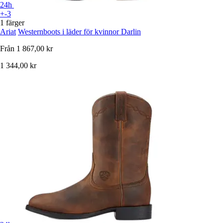
24h
+-3
1 färger
Ariat
Westernboots i läder för kvinnor Darlin
Från
1 867,00 kr
1 344,00 kr