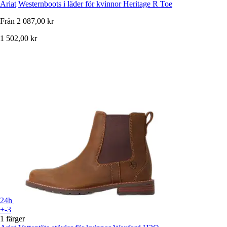
Ariat
Westernboots i läder för kvinnor Heritage R Toe
Från
2 087,00 kr
1 502,00 kr
24h
+-3
1 färger