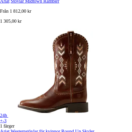
Ariat
Stövlar Midtown Rambler
Från
1 812,00 kr
1 305,00 kr
24h
+-3
1 färger
Ariat
Westernstövlar för kvinnor Round Up Skyler