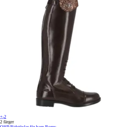
+-2
2 färger
QHP
Ridstövlar för barn Romy