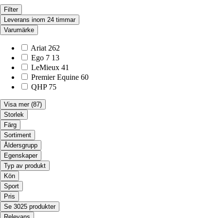
Filter
Leverans inom 24 timmar
Varumärke
Ariat
262
Ego 7
13
LeMieux
41
Premier Equine
60
QHP
75
Visa mer
(87)
Storlek
Färg
Sortiment
Åldersgrupp
Egenskaper
Typ av produkt
Kön
Sport
Pris
Se 3025 produkter
Relevans