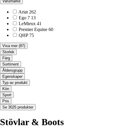
Varumärke
Ariat
262
Ego 7
13
LeMieux
41
Premier Equine
60
QHP
75
Visa mer
(87)
Storlek
Färg
Sortiment
Åldersgrupp
Egenskaper
Typ av produkt
Kön
Sport
Pris
Se 3025 produkter
Stövlar & Boots