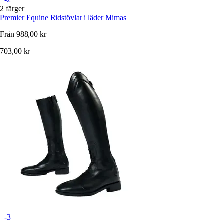
2 färger
Premier Equine
Ridstövlar i läder Mimas
Från
988,00 kr
703,00 kr
+-3