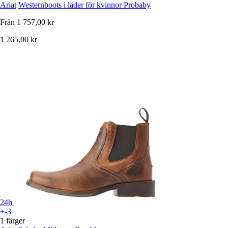
Ariat
Westernboots i läder för kvinnor Probaby
Från
1 757,00 kr
1 265,00 kr
24h
+-3
1 färger