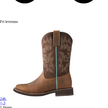
Fri leverans
24h
+-3
1 färger