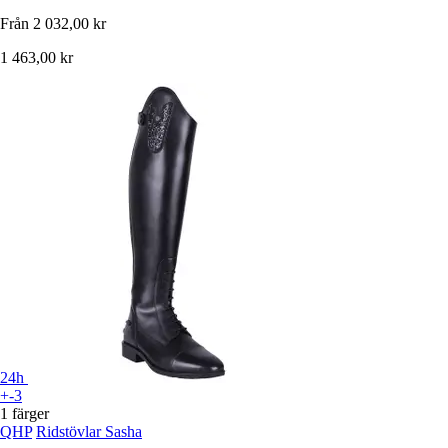
Från
2 032,00 kr
1 463,00 kr
24h
+-3
1 färger
QHP
Ridstövlar Sasha