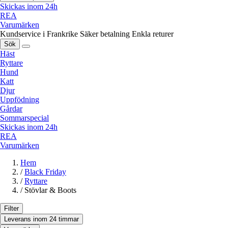
Skickas inom 24h
REA
Varumärken
Kundservice i Frankrike
Säker betalning
Enkla returer
Sök
Häst
Ryttare
Hund
Katt
Djur
Uppfödning
Gårdar
Sommarspecial
Skickas inom 24h
REA
Varumärken
Hem
/
Black Friday
/
Ryttare
/
Stövlar & Boots
Filter
Leverans inom 24 timmar