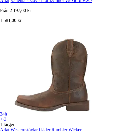
Ariat
Vattentäta stövlar för kvinnor Wexford H2O
Från
2 197,00 kr
1 581,00 kr
24h
+-3
1 färger
Ariat
Westernstövlar i läder Rambler Wicker