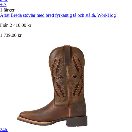
+-3
1 färger
Ariat
Breda stövlar med bred fyrkantig tå och ståltå. WorkHog
Från
2 416,00 kr
1 739,00 kr
24h