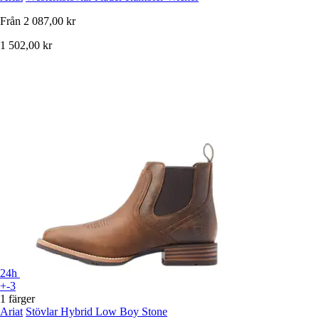
Från
2 087,00 kr
1 502,00 kr
24h
+-3
1 färger
Ariat
Stövlar Hybrid Low Boy Stone