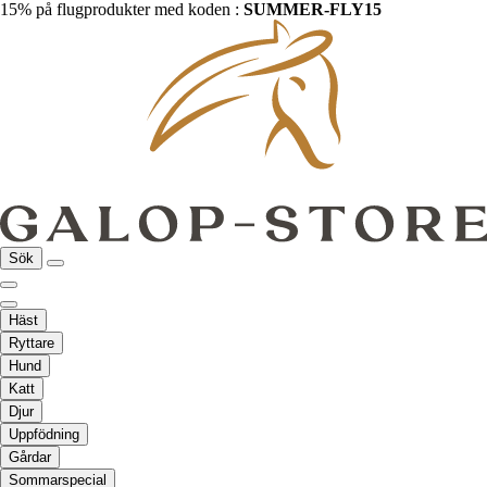
15% på flugprodukter med koden :
SUMMER-FLY15
Sök
Häst
Ryttare
Hund
Katt
Djur
Uppfödning
Gårdar
Sommarspecial