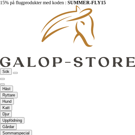
15% på flugprodukter med koden :
SUMMER-FLY15
Sök
Häst
Ryttare
Hund
Katt
Djur
Uppfödning
Gårdar
Sommarspecial