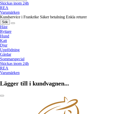
Skickas inom 24h
REA
Varumärken
Kundservice i Frankrike
Säker betalning
Enkla returer
Sök
Häst
Ryttare
Hund
Katt
Djur
Uppfödning
Gårdar
Sommarspecial
Skickas inom 24h
REA
Varumärken
Lägger till i kundvagnen...