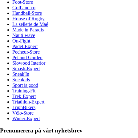
Foot-Store
Golf and co
Handball-Store
House of Rugby
La sellerie de Maé
Made in Paradis
Nauti-wave
On-Fight
Padel-Expert
Pecheur-Store
Pet and Garden
Slowood Interior
Smash-Expert
Sneak'In
Sneakids
Sport is good
Training-Fit
Trek-Expert
Triathlon-Expert
TripnBikers
Vélo-Store
Winter-Expert
Prenumerera på vårt nyhetsbrev