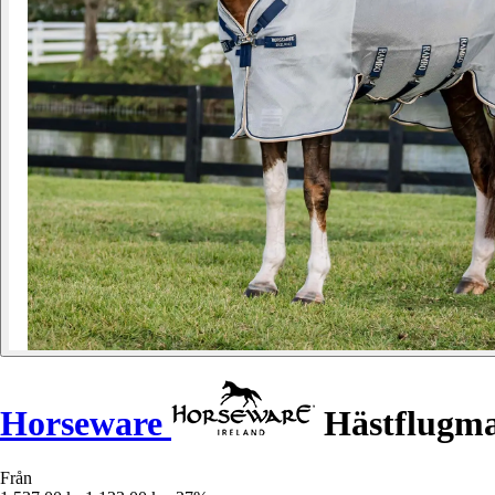
Horseware
Hästflugm
Från