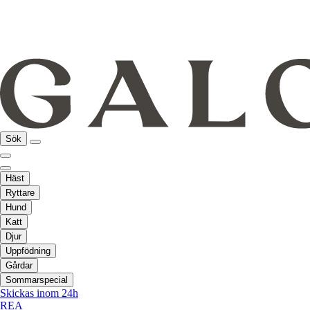
Sök
Häst
Ryttare
Hund
Katt
Djur
Uppfödning
Gårdar
Sommarspecial
Skickas inom 24h
REA