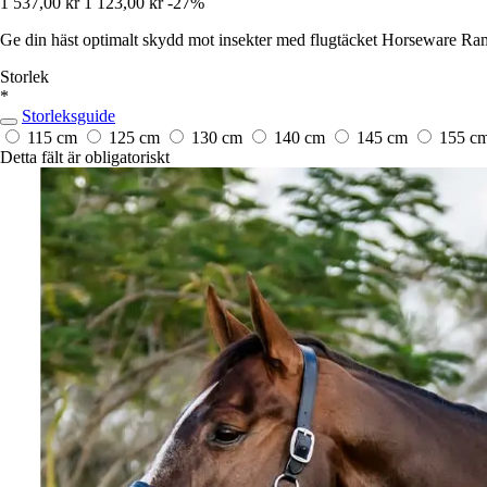
1 537,00 kr
1 123,00 kr
-27%
Ge din häst optimalt skydd mot insekter med flugtäcket Horseware Ram
Storlek
*
Storleksguide
115 cm
125 cm
130 cm
140 cm
145 cm
155 c
Detta fält är obligatoriskt