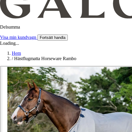
Delsumma
Visa min kundvagn
Fortsätt handla
Loading...
Hem
/
Hästflugmatta Horseware Rambo