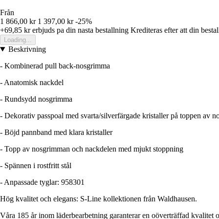
Från
1 866,00 kr
1 397,00 kr
-25%
+69,85 kr
erbjuds pa din nasta bestallning
Krediteras efter att din besta
Loading...
Beskrivning
- Kombinerad pull back-nosgrimma
- Anatomisk nackdel
- Rundsydd nosgrimma
- Dekorativ passpoal med svarta/silverfärgade kristaller på toppen av 
- Böjd pannband med klara kristaller
- Topp av nosgrimman och nackdelen med mjukt stoppning
- Spännen i rostfritt stål
- Anpassade tyglar: 958301
Hög kvalitet och elegans: S-Line kollektionen från Waldhausen.
Våra 185 år inom läderbearbetning garanterar en oöverträffad kvalitet 