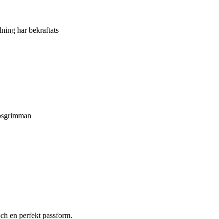
llning har bekraftats
nosgrimman
och en perfekt passform.