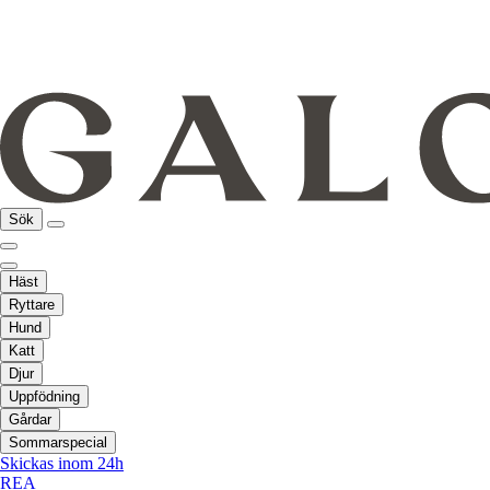
Sök
Häst
Ryttare
Hund
Katt
Djur
Uppfödning
Gårdar
Sommarspecial
Skickas inom 24h
REA