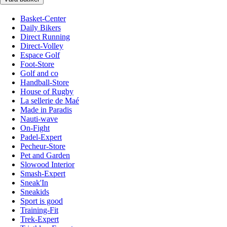
Basket-Center
Daily Bikers
Direct Running
Direct-Volley
Espace Golf
Foot-Store
Golf and co
Handball-Store
House of Rugby
La sellerie de Maé
Made in Paradis
Nauti-wave
On-Fight
Padel-Expert
Pecheur-Store
Pet and Garden
Slowood Interior
Smash-Expert
Sneak'In
Sneakids
Sport is good
Training-Fit
Trek-Expert