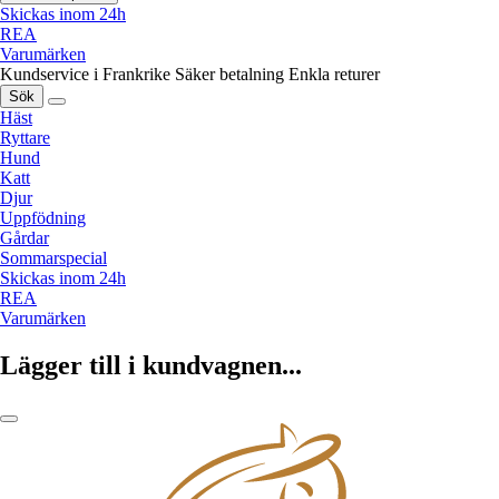
Skickas inom 24h
REA
Varumärken
Kundservice i Frankrike
Säker betalning
Enkla returer
Sök
Häst
Ryttare
Hund
Katt
Djur
Uppfödning
Gårdar
Sommarspecial
Skickas inom 24h
REA
Varumärken
Lägger till i kundvagnen...