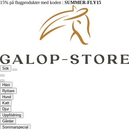
15% på flugprodukter med koden :
SUMMER-FLY15
Sök
Häst
Ryttare
Hund
Katt
Djur
Uppfödning
Gårdar
Sommarspecial