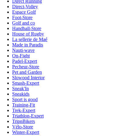
Direct Running
Direct-Volley
Espace Golf
Foot-Store
Golf and co
Handball-Store
House of Rugby
La sellerie de Maé
Made in Paradis
Nauti-wave
On-Fight
Padel-Expert
Pecheur-Store
Pet and Garden
Slowood Interior
Smash-Expert
Sneak'In
Sneakids
Sport is good
Training-Fit
Trek-Expert
Triathlon-Expert
TripnBikers
Vélo-Store
Winter-Expert