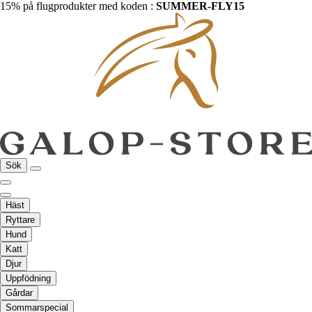
15% på flugprodukter med koden :
SUMMER-FLY15
Sök
Häst
Ryttare
Hund
Katt
Djur
Uppfödning
Gårdar
Sommarspecial