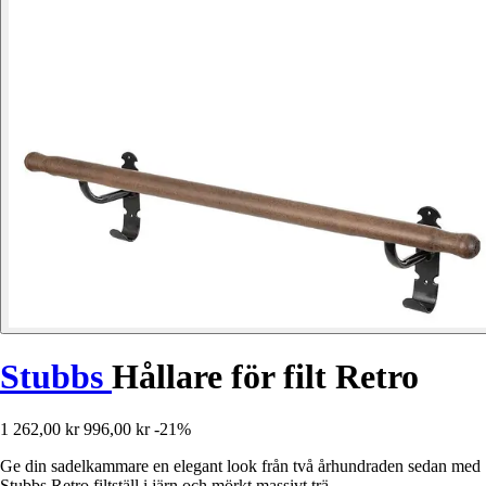
Stubbs
Hållare för filt Retro
1 262,00 kr
996,00 kr
-21%
Ge din sadelkammare en elegant look från två århundraden sedan med
Stubbs Retro filtställ i järn och mörkt massivt trä.